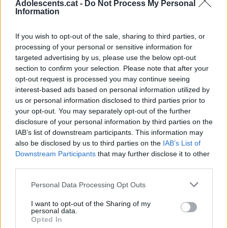
Fantasia?
Adolescents.cat -
Do Not Process My Personal
Information
Per celebrar l’inici de la temporada, Carnet Jove
ofereix un descompte especial per passar un cap de
If you wish to opt-out of the sale, sharing to third parties, or
setmana al parc aquàtic. Es tracta d’entrades al
50%
processing of your personal or sensitive information for
targeted advertising by us, please use the below opt-out
de descompte pels dies 29 i 30 de juny
.
section to confirm your selection. Please note that after your
A través de
la web del Carnet Jove
, trobaràs un enllaç
opt-out request is processed you may continue seeing
on pots comprar la teva entrada en línia per accedir al
interest-based ads based on personal information utilized by
descompte.
us or personal information disclosed to third parties prior to
your opt-out. You may separately opt-out of the further
disclosure of your personal information by third parties on the
IAB’s list of downstream participants. This information may
also be disclosed by us to third parties on the
IAB’s List of
Downstream Participants
that may further disclose it to other
third parties.
Personal Data Processing Opt Outs
I want to opt-out of the Sharing of my
personal data.
Opted In