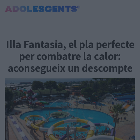
Portada
Consultori
Illa Fantasia, el pla perfecte
Estudis
Salut
per combatre la calor:
Tests
aconsegueix un descompte
Curiositats i Tendències
Cultura
Amor i relacions
Carnet Jove
Tecnologia:
Sobrevia.net
Mitjà associat
a