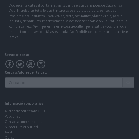
Adolescents.cat és el portal més visitat entre els usuaris joves de Catalunya.
Aquí hi trobaràs tot allò que t'interessa sobre els teus ídols, consells per
resoldre els teus dubtes i inquietuds, tests, actualitat, vídeos virals, gossip,
apunts, treballs, resums d'exàmens, assessorament sobre sexualitat i parella,
comunitat, etc. Vivim per entretenir-vos i treballem per a satisfer-vos. Un lloc a
internet on la diversió està assegurada. No t'oblidis de recomanar-nos als teus
amics.
Segueix-nos a:
Cerca a Adolescents.cat:
Informació corporativa
Audiència certificada OJD
Publicitat
Contacta amb nosaltres
Subscriu-te al butlletí
Avís legal
Qui som