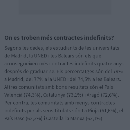
On es troben més contractes indefinits?
Segons les dades, els estudiants de les universitats
de Madrid, la UNED i les Balears són els que
aconsegueixen més contractes indefinits quatre anys
després de graduar-se. Els percentatges són del 79%
a Madrid, del 77% a la UNED i del 74,5% a les Balears.
Altres comunitats amb bons resultats són el País
Valencià (74,3%), Catalunya (73,1%) i Aragó (72,6%).
Per contra, les comunitats amb menys contractes
indefinits per als seus titulats són La Rioja (61,6%), el
País Basc (62,3%) i Castella-la Manxa (63,1%).