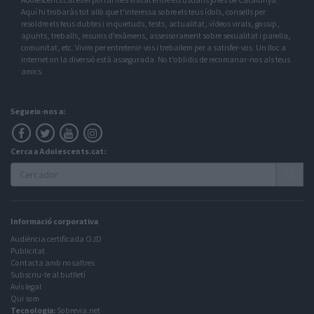
Aquí hi trobaràs tot allò que t'interessa sobre els teus ídols, consells per
resoldre els teus dubtes i inquietuds, tests, actualitat, vídeos virals, gossip,
apunts, treballs, resums d'exàmens, assessorament sobre sexualitat i parella,
comunitat, etc. Vivim per entretenir-vos i treballem per a satisfer-vos. Un lloc a
internet on la diversió està assegurada. No t'oblidis de recomanar-nos als teus
amics.
Segueix-nos a:
Cerca a Adolescents.cat:
Informació corporativa
Audiència certificada OJD
Publicitat
Contacta amb nosaltres
Subscriu-te al butlletí
Avís legal
Qui som
Tecnologia:
Sobrevia.net