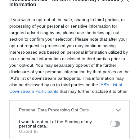
Information
Informàtica, Enginyeria, Indústria i Construcció,
Salut o Serveis Socials
. En aquestes carreres, més
If you wish to opt-out of the sale, sharing to third parties, or
del 81% dels titulats estan afiliats a la Seguretat Social
processing of your personal or sensitive information for
al quart any de graduar-se. En canvi, si estudies
Arts i
targeted advertising by us, please use the below opt-out
section to confirm your selection. Please note that after your
Humanitats, la taxa baixa fins al 64%, i en Ciències
opt-out request is processed you may continue seeing
Socials, Periodisme i Documentació es queda prop
interest-based ads based on personal information utilized by
del 70%
.
us or personal information disclosed to third parties prior to
your opt-out. You may separately opt-out of the further
Un cas curiós és el de la Informàtica: des del primer
disclosure of your personal information by third parties on the
any, vuit de cada deu titulats ja tenen feina. En canvi,
IAB’s list of downstream participants. This information may
also be disclosed by us to third parties on the
IAB’s List of
en Ciències, el 30% dels titulats treballa el primer any,
Downstream Participants
that may further disclose it to other
però al quart any la xifra puja fins al 75%.
third parties.
Personal Data Processing Opt Outs
I want to opt-out of the Sharing of my
personal data.
Opted In