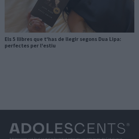
Els 5 llibres que t'has de llegir segons Dua Lipa:
perfectes per l'estiu
Adolescents.cat és el portal més visitat entre els usuaris joves de Catalunya.