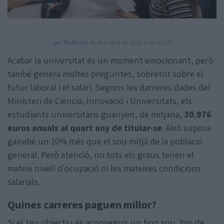
per Redacció
, el 18 d'abril de 2025 a les 21:00
Acabar la universitat és un moment emocionant, però
també genera moltes preguntes, sobretot sobre el
Amb la col·laboració de:
futur laboral i el salari. Segons les darreres dades del
Ministeri de Ciència, Innovació i Universitats, els
estudiants universitaris guanyen, de mitjana,
30.976
euros anuals al quart any de titular-se
. Això suposa
gairebé un 10% més que el sou mitjà de la població
general. Però atenció, no tots els graus tenen el
mateix nivell d'ocupació ni les mateixes condicions
salarials.
Quines carreres paguen millor?
Si el teu objectiu és aconseguir un bon sou, has de