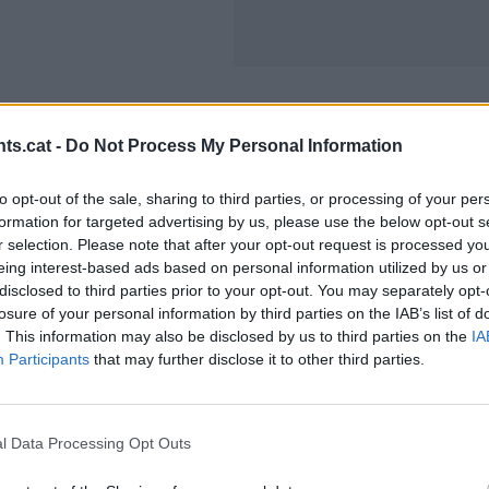
A continuació, una selecció de les millors platges de ca
ts.cat -
Do Not Process My Personal Information
Girona
to opt-out of the sale, sharing to third parties, or processing of your per
formation for targeted advertising by us, please use the below opt-out s
Portbou
: Gairebé arribant a França, un dels municipis m
r selection. Please note that after your opt-out request is processed y
trajecte en tren des de Barcelona és d'unes dues hores 
eing interest-based ads based on personal information utilized by us or
disclosed to third parties prior to your opt-out. You may separately opt-
losure of your personal information by third parties on the IAB’s list of
. This information may also be disclosed by us to third parties on the
IA
Participants
that may further disclose it to other third parties.
l Data Processing Opt Outs