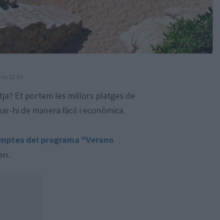
 les 12:00
tja? Et portem les millors platges de
ar-hi de manera fàcil i econòmica.
mptes del programa "Verano
en.