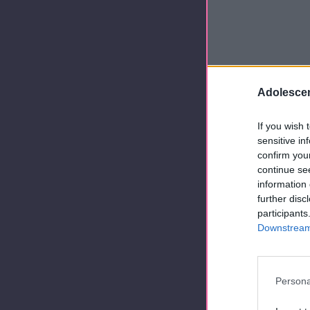
Adolescen
If you wish 
sensitive in
confirm you
continue se
information 
further disc
participants
Downstream 
Persona