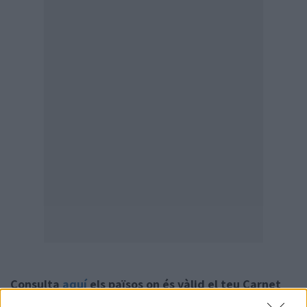
Consulta
aquí
els països on és vàlid el teu Carnet
Jove.