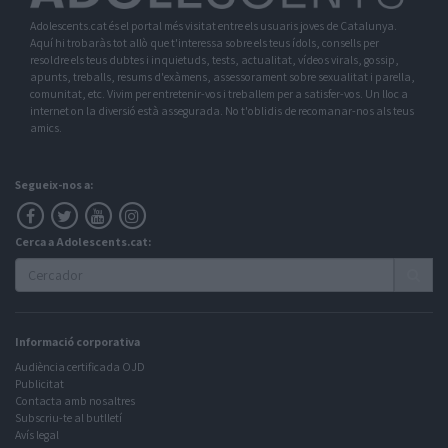
Adolescents.cat és el portal més visitat entre els usuaris joves de Catalunya.
Aquí hi trobaràs tot allò que t'interessa sobre els teus ídols, consells per
resoldre els teus dubtes i inquietuds, tests, actualitat, vídeos virals, gossip,
apunts, treballs, resums d'exàmens, assessorament sobre sexualitat i parella,
comunitat, etc. Vivim per entretenir-vos i treballem per a satisfer-vos. Un lloc a
internet on la diversió està assegurada. No t'oblidis de recomanar-nos als teus
amics.
Segueix-nos a:
Cerca a Adolescents.cat:
Informació corporativa
Audiència certificada OJD
Publicitat
Contacta amb nosaltres
Subscriu-te al butlletí
Avís legal