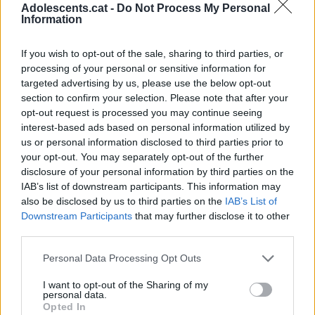
Adolescents.cat -
Do Not Process My Personal
D’altra banda, amb el Carnet Jove, també pots tenir
Information
avantatges des de Catalunya en l’àmbit Internacional
If you wish to opt-out of the sale, sharing to third parties, or
com ara: assegurances mèdiques i de viatge, cursos
processing of your personal or sensitive information for
d’idiomes aquí i a l’estranger, transport, turisme i
targeted advertising by us, please use the below opt-out
allotjament per estudiants!
section to confirm your selection. Please note that after your
opt-out request is processed you may continue seeing
interest-based ads based on personal information utilized by
us or personal information disclosed to third parties prior to
your opt-out. You may separately opt-out of the further
disclosure of your personal information by third parties on the
IAB’s list of downstream participants. This information may
also be disclosed by us to third parties on the
IAB’s List of
Downstream Participants
that may further disclose it to other
third parties.
Personal Data Processing Opt Outs
I want to opt-out of the Sharing of my
personal data.
Opted In