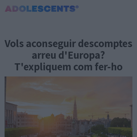
Portada
Consultori
Vols aconseguir descomptes
Estudis
Salut
arreu d'Europa?
Tests
T'expliquem com fer-ho
Curiositats i Tendències
Cultura
Amor i relacions
Carnet Jove
Tecnologia:
Sobrevia.net
Mitjà associat
a