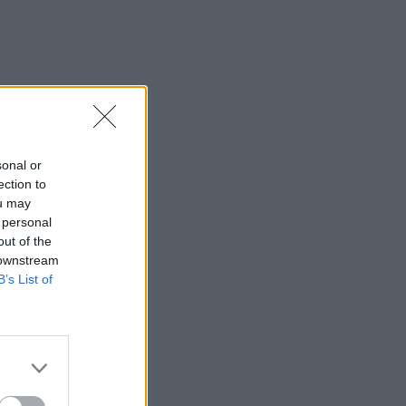
sonal or
ection to
ou may
 personal
out of the
 downstream
B’s List of