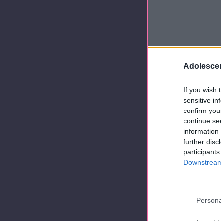
Adolescen
If you wish 
sensitive in
confirm you
continue se
information 
further disc
participants
Downstream 
Persona