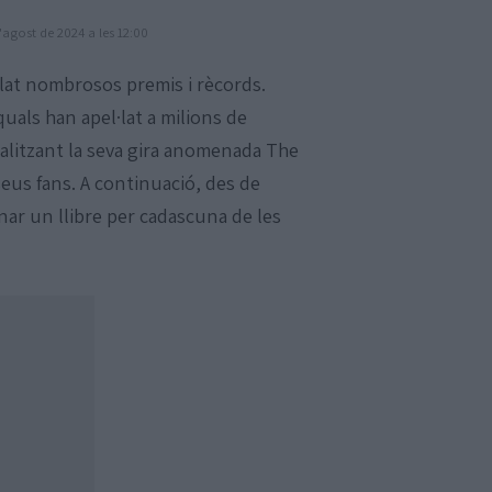
d'agost de 2024 a les 12:00
ilat nombrosos premis i rècords.
quals han apel·lat a milions de
alitzant la seva gira anomenada The
seus fans. A continuació, des de
nar un llibre per cadascuna de les