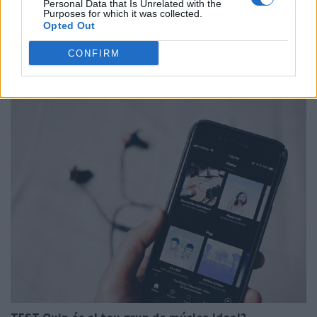
Personal Data that Is Unrelated with the
Purposes for which it was collected.
Opted Out
TEST Tindràs algun amor d'estiu?
CONFIRM