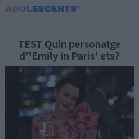
Portada
Consultori
TEST Quin personatge
Estudis
Salut
d''Emily in Paris' ets?
Tests
Curiositats i Tendències
Cultura
Amor i relacions
Carnet Jove
Tecnologia:
Sobrevia.net
Mitjà associat
a