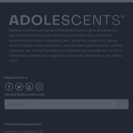
Adolescents.cat és el portal més visitat entre els usuaris joves de Catalunya.
Aquí hi trobaràs tot allò que t'interessa sobre els teus ídols, consells per
resoldre els teus dubtes i inquietuds, tests, actualitat, vídeos virals, gossip,
apunts, treballs, resums d'exàmens, assessorament sobre sexualitat i parella,
comunitat, etc. Vivim per entretenir-vos i treballem per a satisfer-vos. Un lloc a
internet on la diversió està assegurada. No t'oblidis de recomanar-nos als teus
amics.
Segueix-nos a:
Cerca a Adolescents.cat:
Informació corporativa
Audiència certificada OJD