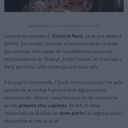
per Redacció
, el 20 d'agost de 2024 a les 15:00
La nova temporada d''
Emily in Paris
' ja es pot veure a
Netflix. En només 24 hores s'ha convertit en una de
Amb la col·laboració de:
les novetats més vistes de la plataforma. Una noia
estatunidenca de 29 anys, Emily Cooper, es trasllada a
París per feina i allà comença una nova vida.
A la quarta temporada, l'Emily torna a passejar-se pels
carrers de la capital francesa amb alguna trama
sentimental, laboral i amistosa que ha de solucionar
en els
propers cinc capítols
. De fet, la nova
temporada es divideix en
dues parts
i la segona estarà
disponible el mes que ve.