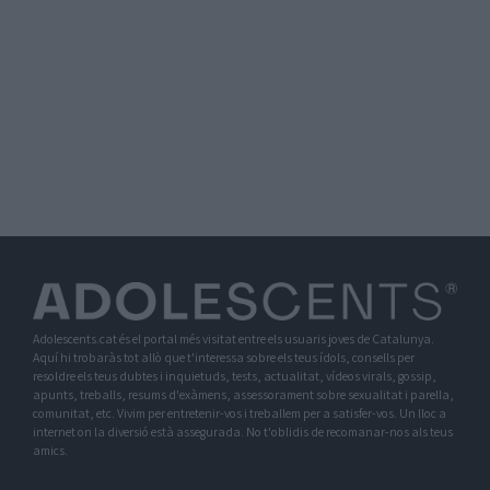
Adolescents.cat és el portal més visitat entre els usuaris joves de Catalunya.
Aquí hi trobaràs tot allò que t'interessa sobre els teus ídols, consells per
resoldre els teus dubtes i inquietuds, tests, actualitat, vídeos virals, gossip,
apunts, treballs, resums d'exàmens, assessorament sobre sexualitat i parella,
comunitat, etc. Vivim per entretenir-vos i treballem per a satisfer-vos. Un lloc a
internet on la diversió està assegurada. No t'oblidis de recomanar-nos als teus
amics.