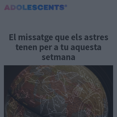
Portada
Consultori
El missatge que els astres
Estudis
Salut
tenen per a tu aquesta
Tests
setmana
Curiositats i Tendències
Cultura
Amor i relacions
Carnet Jove
Tecnologia:
Sobrevia.net
Mitjà associat
a