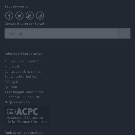
Segueix-nos a:
Cerca a Adolescents.cat:
Informació corporativa
Audiència certificada OJD
Publicitat
Contacta amb nosaltres
Subscriu-te al butlletí
Avís legal
Qui som
Tecnologia:
Sobrevia.net
Llicència:
CC BY-NC-ND
Mitjà associat
a
Amb la col·laboració de: