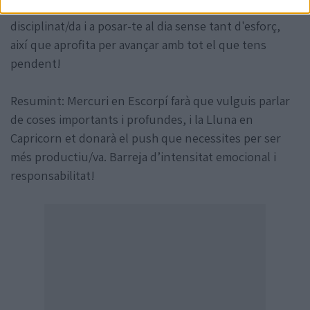
mitges. Aquesta energia t'ajuda a ser més
disciplinat/da i a posar-te al dia sense tant d'esforç,
així que aprofita per avançar amb tot el que tens
pendent!
Resumint: Mercuri en Escorpí farà que vulguis parlar
de coses importants i profundes, i la Lluna en
Capricorn et donarà el push que necessites per ser
més productiu/va. Barreja d’intensitat emocional i
responsabilitat!