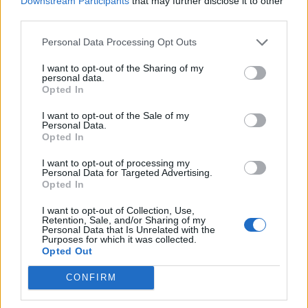
Downstream Participants
that may further disclose it to other
third parties.
Personal Data Processing Opt Outs
I want to opt-out of the Sharing of my
personal data.
Opted In
I want to opt-out of the Sale of my
Personal Data.
Opted In
I want to opt-out of processing my
Personal Data for Targeted Advertising.
Opted In
I want to opt-out of Collection, Use,
Retention, Sale, and/or Sharing of my
Personal Data that Is Unrelated with the
Purposes for which it was collected.
Opted Out
També, cap a mitjans de setmana, la Lluna creixent a
Capricorn et donarà un impuls per posar-te seriós/a
CONFIRM
amb temes d'estudis o projectes que havies deixat a