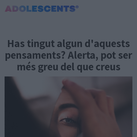
Portada
Consultori
Has tingut algun d'aquests
Estudis
Salut
pensaments? Alerta, pot ser
Tests
més greu del que creus
Curiositats i Tendències
Cultura
Amor i relacions
Carnet Jove
Tecnologia:
Sobrevia.net
Mitjà associat
a