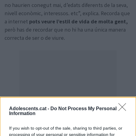
no haurien conegut mai, d’edats diferents de la seva,
nivell econòmic, interessos. etc”, explica. Recorda que
a internet
pots veure l’estil de vida de molta gent,
però has de recordar que no hi ha una única manera
correcta de ser o de viure.
Adolescents.cat -
Do Not Process My Personal
Information
If you wish to opt-out of the sale, sharing to third parties, or
processing of your personal or sensitive information for