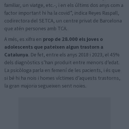
familiar, un viatge, etc.-, i en els últims dos anys com a
factor important hi ha la covid”, indica Reyes Raspall,
codirectora del SETCA, un centre privat de Barcelona
que atén persones amb TCA.
A més, es xifra en
prop de 28.000 els joves o
adolescents que pateixen algun trastorn a
Catalunya
. De fet, entre els anys 2018 i 2023, el 45%
dels diagnòstics s’han produït entre menors d’edat.
La psicòloga parla en femení de les pacients, i és que
si bé hi ha nois i homes víctimes d’aquests trastorns,
la gran majoria segueixen sent noies.