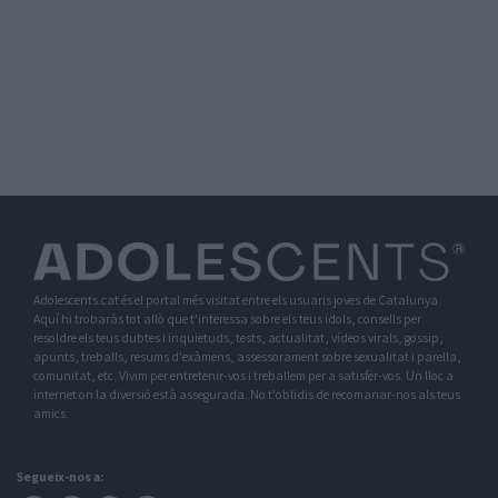
Adolescents.cat és el portal més visitat entre els usuaris joves de Catalunya.
Aquí hi trobaràs tot allò que t'interessa sobre els teus ídols, consells per
resoldre els teus dubtes i inquietuds, tests, actualitat, vídeos virals, gossip,
apunts, treballs, resums d'exàmens, assessorament sobre sexualitat i parella,
comunitat, etc. Vivim per entretenir-vos i treballem per a satisfer-vos. Un lloc a
internet on la diversió està assegurada. No t'oblidis de recomanar-nos als teus
amics.
Segueix-nos a: