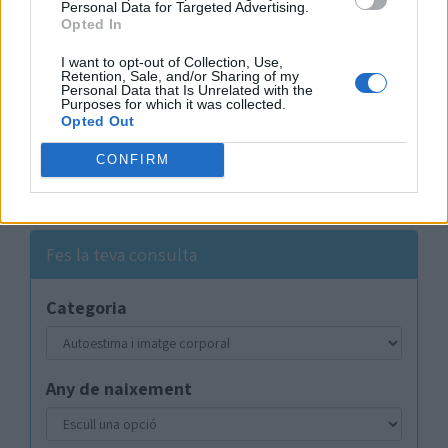
Personal Data for Targeted Advertising.
situació que et generi dubtes, inseguretats o
Opted In
preocupacions pots escriure a
'El Consultori'
d'Adolescents.cat
, un espai segur i confidencial on
I want to opt-out of Collection, Use,
Retention, Sale, and/or Sharing of my
rebràs resposta de les psicòlogues que hi treballen.
Personal Data that Is Unrelated with the
Purposes for which it was collected.
Opted Out
CONFIRM
Fes la teva consulta
Categoria
Any de naixement