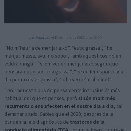
per Redacció
, el 13 de març de 2025 a les 19:00
“No m’hauria de menjar això”, “estic grassa”, “he
Amb la col·laboració de:
menjat massa, avui no sopo”, “amb aquest cos no em
voldrà ningú”, “si em veuen menjar això segur que
pensaran que soc una grassa”, “he de fer esport cada
dia per no estar grassa”, “odia veure’m al mirall”.
Tenir aquest tipus de pensaments intrusius és més
habitual del que et penses, però
si són molt més
recurrents o ens afecten en el nostre dia a dia
, cal
demanar ajuda. Sabies que el 2020, després de la
pandèmia, els diagnòstics de
trastorns de la
conducta alimentària (TCA
), principalment anorèxia i