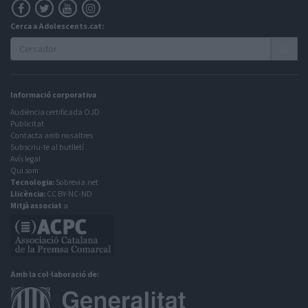
Cerca a Adolescents.cat:
Informació corporativa
Audiència certificada OJD
Publicitat
Contacta amb nosaltres
Subscriu-te al butlletí
Avís legal
Qui som
Tecnologia:
Sobrevia.net
Llicència:
CC BY-NC-ND
Mitjà associat
a
Amb la col·laboració de: