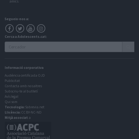
amics.
Segueix-nos a:
Cerca a Adolescents.cat:
Informació corporativa
Audiència certificada OJD
Publicitat
Contacta amb nosaltres
Subscriu-te al butlletí
Avís legal
Qui som
Tecnologia:
Sobrevia.net
Llicència:
CC BY-NC-ND
Mitjà associat
a