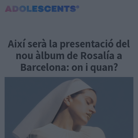
Portada
Consultori
Així serà la presentació del
Estudis
Salut
nou àlbum de Rosalía a
Tests
Barcelona: on i quan?
Curiositats i Tendències
Cultura
Amor i relacions
Carnet Jove
Tecnologia:
Sobrevia.net
Mitjà associat
a