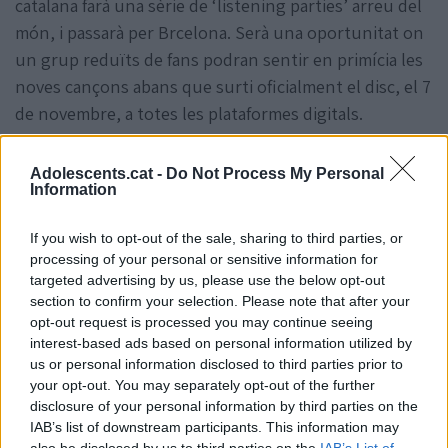
catalana farà una sèrie de ‘listening parties’ arreu del
món, i passarà per Brcelona. Serà una oportunitat on
un grup reduïts de fans podran sentir en primícia les
noves cançons abans que surti oficialment el disc, el 7
de novembre, a totes les plataformes digitals.
Abans d'arribar a la capital catalana, l'artista
Adolescents.cat -
Do Not Process My Personal
presentarà "Lux" a Ciutat de Mèxic el 29
Information
d'octubre i a Nova York l’1 de novembre.
If you wish to opt-out of the sale, sharing to third parties, or
processing of your personal or sensitive information for
targeted advertising by us, please use the below opt-out
section to confirm your selection. Please note that after your
opt-out request is processed you may continue seeing
interest-based ads based on personal information utilized by
us or personal information disclosed to third parties prior to
your opt-out. You may separately opt-out of the further
disclosure of your personal information by third parties on the
IAB’s list of downstream participants. This information may
also be disclosed by us to third parties on the
IAB’s List of