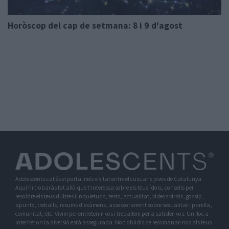
Horòscop del cap de setmana: 8 i 9 d'agost
Adolescents.cat és el portal més visitat entre els usuaris joves de Catalunya.
Aquí hi trobaràs tot allò que t'interessa sobre els teus ídols, consells per
resoldre els teus dubtes i inquietuds, tests, actualitat, vídeos virals, gossip,
apunts, treballs, resums d'exàmens, assessorament sobre sexualitat i parella,
comunitat, etc. Vivim per entretenir-vos i treballem per a satisfer-vos. Un lloc a
internet on la diversió està assegurada. No t'oblidis de recomanar-nos als teus