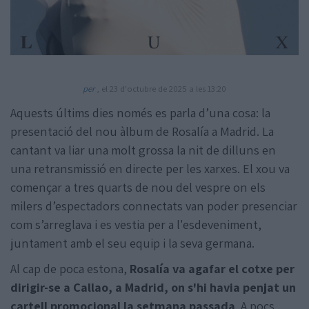
per
, el 23 d'octubre de 2025 a les 13:20
Aquests últims dies només es parla d’una cosa: la
Amb la col·laboració de:
presentació del nou àlbum de Rosalía a Madrid. La
cantant va liar una molt grossa la nit de dilluns en
una retransmissió en directe per les xarxes. El xou va
començar a tres quarts de nou del vespre on els
milers d’espectadors connectats van poder presenciar
com s’arreglava i es vestia per a l'esdeveniment,
juntament amb el seu equip i la seva germana.
Al cap de poca estona,
Rosalía va agafar el cotxe per
dirigir-se a Callao, a Madrid, on s'hi havia penjat un
cartell promocional la setmana passada
. A pocs