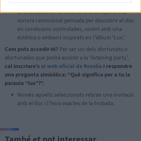
Segons expliquen des de 3catinfo, no hi haurà
una actuació en directe, sinó una experiència
sonora i emocional pensada per descobrir el disc
en condicions controlades, sovint amb una
estètica o ambient inspirats en l’àlbum ‘Lux’.
Com pots accedir-hi?
Per ser un dels afortunats o
afortunades que podrà assistir a la ‘listening party’,
cal inscriure’s
al web oficial de Rosalía
i respondre
una pregunta simbòlica: “Què significa per a tu la
paraula “lux”?”.
Només aquells seleccionats rebran una invitació
amb el lloc i l’hora exactes de la trobada.
També et pot interessar