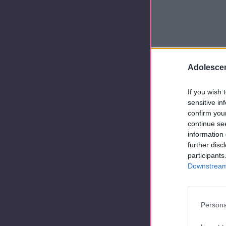
Adolescen
If you wish 
sensitive in
confirm you
continue se
information 
further disc
participants
Downstream 
Persona