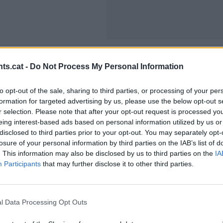
ts.cat -
Do Not Process My Personal Information
Halloween a PortAventura
to opt-out of the sale, sharing to third parties, or processing of your per
📅 Del 29 de setembre a l’11 de novembre 2025
formation for targeted advertising by us, please use the below opt-out s
r selection. Please note that after your opt-out request is processed y
El clàssic entre clàssics! Passatges del terror, espectac
eing interest-based ads based on personal information utilized by us or
espectaculars i tota l’adrenalina de les atraccions més 
disclosed to third parties prior to your opt-out. You may separately opt-
losure of your personal information by third parties on the IAB’s list of
descompte per viure el Halloween més intens de tots!
. This information may also be disclosed by us to third parties on the
IA
Participants
that may further disclose it to other third parties.
l Data Processing Opt Outs