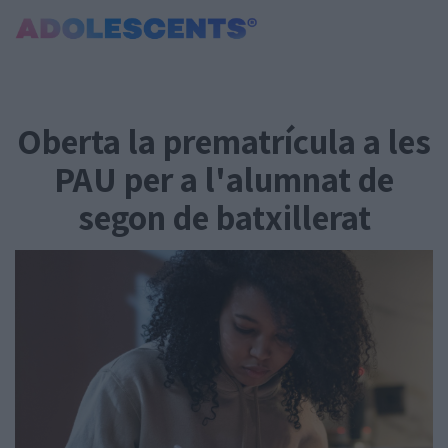
Portada
Consultori
Oberta la prematrícula a les
Estudis
Salut
PAU per a l'alumnat de
Tests
segon de batxillerat
Curiositats i Tendències
Cultura
Amor i relacions
Carnet Jove
Tecnologia:
Sobrevia.net
Mitjà associat
a