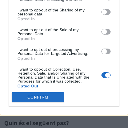
I want to opt-out of the Sharing of my
personal data.
Opted In
I want to opt-out of the Sale of my
Personal Data.
Opted In
I want to opt-out of processing my
Alumnes que cursen 2n de batxillerat a Catalunya
Personal Data for Targeted Advertising.
Opted In
📅 Fins quan es pot fer?
I want to opt-out of Collection, Use,
Retention, Sale, and/or Sharing of my
Fins al 17 de febrer
Personal Data that Is Unrelated with the
Purposes for which it was collected.
Opted Out
On es fa el tràmit?…
pic.twitter.com/rDpxtfUw5V
CONFIRM
— Canal Universitats (@canaluniscat)
February 10,
2026
Quin és el següent pas?