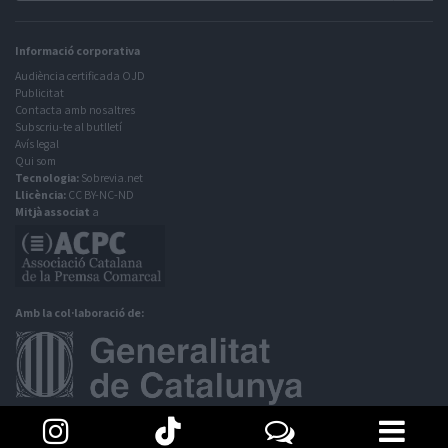
Informació corporativa
Audiència certificada OJD
Publicitat
Contacta amb nosaltres
Subscriu-te al butlletí
Avís legal
Qui som
Tecnologia:
Sobrevia.net
Llicència:
CC BY-NC-ND
Mitjà associat
a
Amb la col·laboració de: