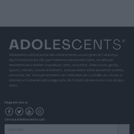
Adolescents.cat és el portal més visitat entre els usuaris joves de Catalunya.
Aquí hi trobaràs tot allò que t'interessa sobre els teus ídols, consells per
resoldre els teus dubtes i inquietuds, tests, actualitat, vídeos virals, gossip,
apunts, treballs, resums d'exàmens, assessorament sobre sexualitat i parella,
comunitat, etc. Vivim per entretenir-vos i treballem per a satisfer-vos. Un lloc a
internet on la diversió està assegurada. No t'oblidis de recomanar-nos als teus
amics.
Segueix-nos a:
Cerca a Adolescents.cat: