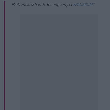
📢 Atenció si has de fer enguany la
#PAU26CAT
!