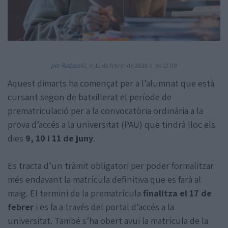
per Redacció
, el 11 de febrer de 2026 a les 12:00
Aquest dimarts ha començat per a l’alumnat que està
Amb la col·laboració de:
cursant segon de batxillerat el període de
prematriculació per a la convocatòria ordinària a la
prova d’accés a la universitat (PAU) que tindrà lloc els
dies
9, 10 i 11 de juny
.
Es tracta d’un tràmit obligatori per poder formalitzar
més endavant la matrícula definitiva que es farà al
maig. El termini de la prematrícula
finalitza el 17 de
febrer
i es fa a través del portal d’accés a la
universitat. També s’ha obert avui la matrícula de la