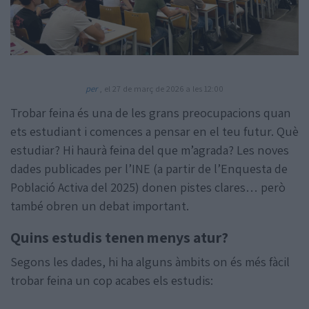
per
, el 27 de març de 2026 a les 12:00
Trobar feina és una de les grans preocupacions quan
Amb la col·laboració de:
ets estudiant i comences a pensar en el teu futur. Què
estudiar? Hi haurà feina del que m’agrada? Les noves
dades publicades per l’INE (a partir de l’Enquesta de
Població Activa del 2025) donen pistes clares… però
també obren un debat important.
Quins estudis tenen menys atur?
Segons les dades, hi ha alguns àmbits on és més fàcil
trobar feina un cop acabes els estudis: