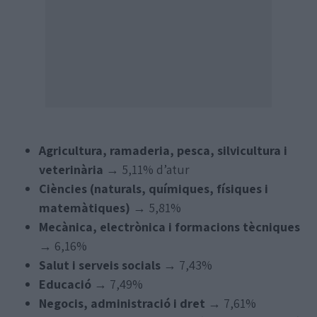
Agricultura, ramaderia, pesca, silvicultura i
veterinària
→ 5,11% d’atur
Ciències (naturals, químiques, físiques i
matemàtiques)
→ 5,81%
Mecànica, electrònica i formacions tècniques
→ 6,16%
Salut i serveis socials
→ 7,43%
Educació
→ 7,49%
Negocis, administració i dret
→ 7,61%