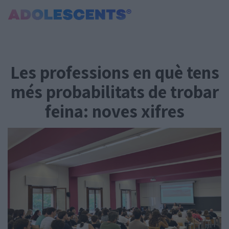
Portada
Consultori
Les professions en què tens
Estudis
Salut
més probabilitats de trobar
Tests
feina: noves xifres
Curiositats i Tendències
Cultura
Amor i relacions
Carnet Jove
Tecnologia:
Sobrevia.net
Mitjà associat
a