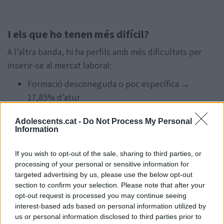
I els que ho tenen més difícil?
A l’altra banda, hi ha perfils amb més dificultats per
inserir-se al mercat laboral:
Formació desconeguda o poc específica →
17,85% d’atur
Formació bàsica → 14,08%
Adolescents.cat -
Do Not Process My Personal
Arts, humanitats i llengües → 10,25%
Information
Sector serveis → 12,27%
If you wish to opt-out of the sale, sharing to third parties, or
Aquí ve la part important: aquestes dades són útils, però
no són una recepta
processing of your personal or sensitive information for
màgica
.
targeted advertising by us, please use the below opt-out
section to confirm your selection. Please note that after your
opt-out request is processed you may continue seeing
interest-based ads based on personal information utilized by
us or personal information disclosed to third parties prior to