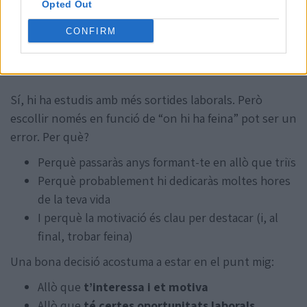
Opted Out
CONFIRM
Sí, hi ha estudis amb més sortides laborals. Però
escollir només en funció de “on hi ha feina” pot ser un
error. Per què?
Perquè passaràs anys formant-te en allò que triïs
Perquè probablement hi dedicaràs moltes hores
de la teva vida
I perquè la motivació és clau per destacar (i, al
final, trobar feina)
Una bona decisió acostuma a estar en el punt mig:
Allò que
t’interessa i et motiva
Allò que
té certes oportunitats laborals