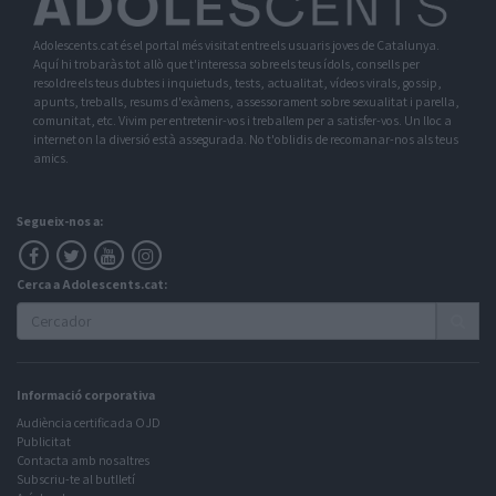
Adolescents.cat és el portal més visitat entre els usuaris joves de Catalunya.
Aquí hi trobaràs tot allò que t'interessa sobre els teus ídols, consells per
resoldre els teus dubtes i inquietuds, tests, actualitat, vídeos virals, gossip,
apunts, treballs, resums d'exàmens, assessorament sobre sexualitat i parella,
comunitat, etc. Vivim per entretenir-vos i treballem per a satisfer-vos. Un lloc a
internet on la diversió està assegurada. No t'oblidis de recomanar-nos als teus
amics.
Segueix-nos a:
Cerca a Adolescents.cat:
Informació corporativa
Audiència certificada OJD
Publicitat
Contacta amb nosaltres
Subscriu-te al butlletí