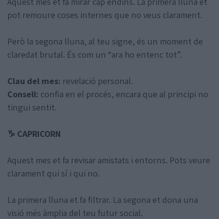
Aquest mes et fa mirar cap endins. La primera lluna et
pot remoure coses internes que no veus clarament.
Però la segona lluna, al teu signe, és un moment de
claredat brutal. És com un “ara ho entenc tot”.
Clau del mes:
revelació personal.
Consell:
confia en el procés, encara que al principi no
tingui sentit.
♑ CAPRICORN
Aquest mes et fa revisar amistats i entorns. Pots veure
clarament qui sí i qui no.
La primera lluna et fa filtrar. La segona et dona una
visió més àmplia del teu futur social.