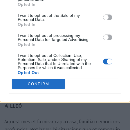
Opted In
♋ CRANC
I want to opt-out of the Sale of my
Personal Data.
Opted In
Aquest mes et fa revisar l’amor, el desig i la manera
com et relaciones des del cor. La lluna a Escorpí pot
I want to opt-out of processing my
Personal Data for Targeted Advertising.
portar intensitat, però també veritat.
Opted In
I want to opt-out of Collection, Use,
A finals de mes, amb Sagitari, recuperes lleugeresa i
Retention, Sale, and/or Sharing of my
Personal Data that Is Unrelated with the
ganes de gaudir sense tanta càrrega emocional.
Purposes for which it was collected.
Opted Out
Clau del mes:
sentir sense perdre’t.
CONFIRM
Consell:
no confonguis intensitat amb connexió real.
♌ LLEÓ
Aquest mes et fa mirar cap a casa, família o emocions
profundes. Pot haver-hi situacions que et remoguin