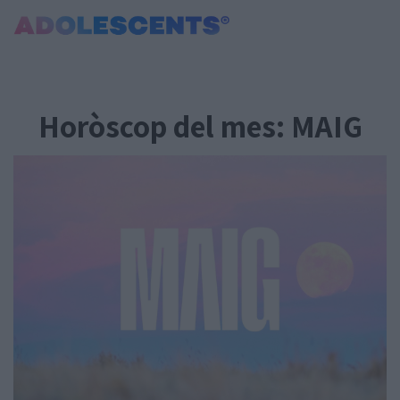
Portada
Consultori
Horòscop del mes: MAIG
Estudis
Salut
Tests
Curiositats i Tendències
Cultura
Amor i relacions
Carnet Jove
Tecnologia:
Sobrevia.net
Mitjà associat
a