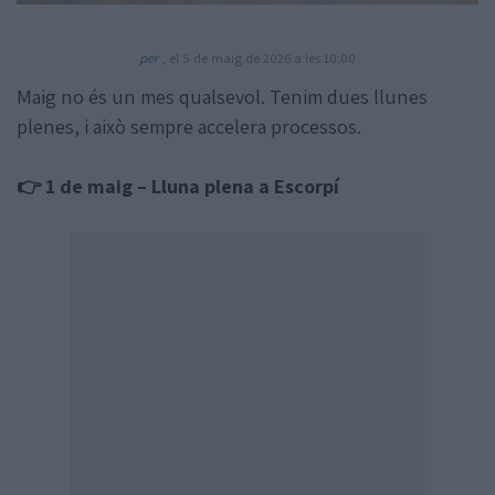
per
, el 5 de maig de 2026 a les 10:00
Maig no és un mes qualsevol. Tenim dues llunes
plenes, i això sempre accelera processos.
Amb la col·laboració de:
👉 1 de maig – Lluna plena a Escorpí