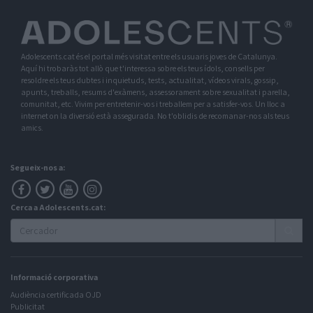
Adolescents.cat és el portal més visitat entre els usuaris joves de Catalunya.
Aquí hi trobaràs tot allò que t'interessa sobre els teus ídols, consells per
resoldre els teus dubtes i inquietuds, tests, actualitat, vídeos virals, gossip,
apunts, treballs, resums d'exàmens, assessorament sobre sexualitat i parella,
comunitat, etc. Vivim per entretenir-vos i treballem per a satisfer-vos. Un lloc a
internet on la diversió està assegurada. No t'oblidis de recomanar-nos als teus
amics.
Segueix-nos a:
Cerca a Adolescents.cat:
Informació corporativa
Audiència certificada OJD
Publicitat