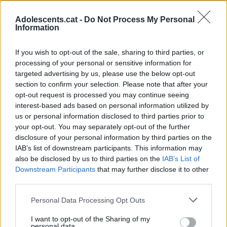
mes, tindràs més claredat sobre què vols i què no.
Adolescents.cat -
Do Not Process My Personal
Clau del mes:
veritat en vincles.
Information
Consell:
no et quedis per por a perdre, queda’t per
If you wish to opt-out of the sale, sharing to third parties, or
convicció.
processing of your personal or sensitive information for
targeted advertising by us, please use the below opt-out
♊ BESSONS
section to confirm your selection. Please note that after your
opt-out request is processed you may continue seeing
interest-based ads based on personal information utilized by
Aquest mes et fa revisar rutines, hàbits i energia diària.
us or personal information disclosed to third parties prior to
Pots adonar-te que estàs esgotat/da o malgastant
your opt-out. You may separately opt-out of the further
temps en coses que no et compensen.
disclosure of your personal information by third parties on the
IAB’s list of downstream participants. This information may
also be disclosed by us to third parties on the
IAB’s List of
La segona lluna plena et dona perspectiva per
Downstream Participants
that may further disclose it to other
reorganitzar-te millor i trobar un ritme més alineat.
third parties.
Personal Data Processing Opt Outs
Clau del mes:
energia ben gestionada.
Consell:
no tot el que fas és imprescindible.
I want to opt-out of the Sharing of my
personal data.