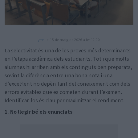
per
, el 15 de maig de 2026 a les 12:00
La selectivitat és una de les proves més determinants
Amb la col·laboració de:
en l’etapa acadèmica dels estudiants. Tot i que molts
alumnes hi arriben amb els continguts ben preparats,
sovint la diferència entre una bona nota i una
d’excel·lent no depèn tant del coneixement com dels
errors evitables que es cometen durant l’examen.
Identificar-los és clau per maximitzar el rendiment.
1. No llegir bé els enunciats