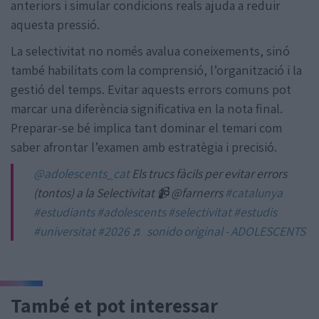
anteriors i simular condicions reals ajuda a reduir
aquesta pressió.
La selectivitat no només avalua coneixements, sinó
també habilitats com la comprensió, l’organització i la
gestió del temps. Evitar aquests errors comuns pot
marcar una diferència significativa en la nota final.
Preparar-se bé implica tant dominar el temari com
saber afrontar l’examen amb estratègia i precisió.
@adolescents_cat
Els trucs fàcils per evitar errors
(tontos) a la Selectivitat 📹 @farnerrs
#catalunya
#estudiants
#adolescents
#selectivitat
#estudis
#universitat
#2026
♬ sonido original - ADOLESCENTS
També et pot interessar