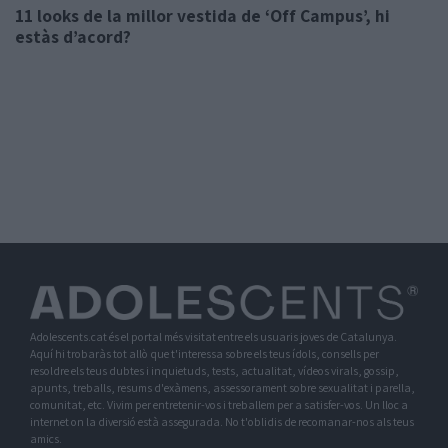
11 looks de la millor vestida de ‘Off Campus’, hi
estàs d’acord?
Adolescents.cat és el portal més visitat entre els usuaris joves de Catalunya.
Aquí hi trobaràs tot allò que t'interessa sobre els teus ídols, consells per
resoldre els teus dubtes i inquietuds, tests, actualitat, vídeos virals, gossip,
apunts, treballs, resums d'exàmens, assessorament sobre sexualitat i parella,
comunitat, etc. Vivim per entretenir-vos i treballem per a satisfer-vos. Un lloc a
internet on la diversió està assegurada. No t'oblidis de recomanar-nos als teus
amics.