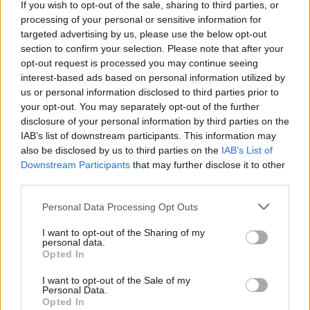
If you wish to opt-out of the sale, sharing to third parties, or
processing of your personal or sensitive information for
targeted advertising by us, please use the below opt-out
section to confirm your selection. Please note that after your
opt-out request is processed you may continue seeing
Especialment en assignatures com llengua, història o
interest-based ads based on personal information utilized by
filosofia, la manera d’organitzar les idees és
us or personal information disclosed to third parties prior to
fonamental. Respostes desordenades o sense
your opt-out. You may separately opt-out of the further
introducció ni conclusió dificulten la comprensió i
disclosure of your personal information by third parties on the
IAB’s list of downstream participants. This information may
transmeten inseguretat.
also be disclosed by us to third parties on the
IAB’s List of
Downstream Participants
that may further disclose it to other
4. Errors ortogràfics i de redacció
third parties.
Encara que el contingut sigui correcte, les faltes
d’ortografia o una expressió deficient poden restar
Personal Data Processing Opt Outs
punts. Escriure amb claredat, coherència i correcció és
I want to opt-out of the Sharing of my
imprescindible en qualsevol examen.
personal data.
Opted In
5. No justificar les respostes
I want to opt-out of the Sale of my
En moltes matèries no n’hi ha prou amb donar el
Personal Data.
Opted In
resultat: cal explicar el procés. En matemàtiques o