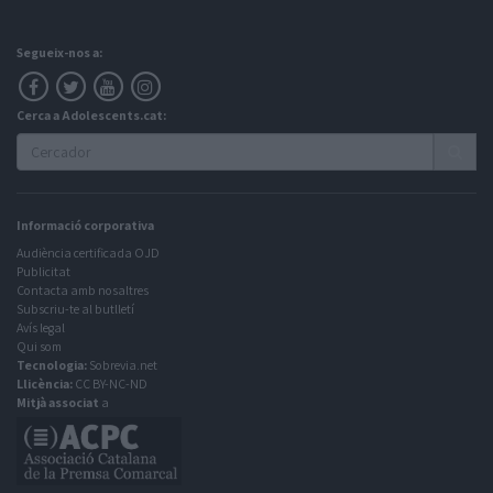
Segueix-nos a:
Cerca a Adolescents.cat:
Informació corporativa
Audiència certificada OJD
Publicitat
Contacta amb nosaltres
Subscriu-te al butlletí
Avís legal
Qui som
Tecnologia:
Sobrevia.net
Llicència:
CC BY-NC-ND
Mitjà associat
a