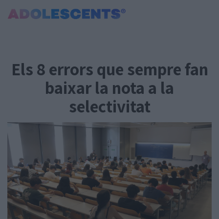
Portada
Consultori
Els 8 errors que sempre fan
Estudis
Salut
baixar la nota a la
Tests
selectivitat
Curiositats i Tendències
Cultura
Amor i relacions
Carnet Jove
Tecnologia:
Sobrevia.net
Mitjà associat
a