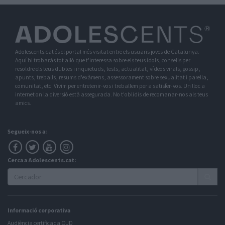
Adolescents.cat és el portal més visitat entre els usuaris joves de Catalunya.
Aquí hi trobaràs tot allò que t'interessa sobre els teus ídols, consells per
resoldre els teus dubtes i inquietuds, tests, actualitat, vídeos virals, gossip,
apunts, treballs, resums d'exàmens, assessorament sobre sexualitat i parella,
comunitat, etc. Vivim per entretenir-vos i treballem per a satisfer-vos. Un lloc a
internet on la diversió està assegurada. No t'oblidis de recomanar-nos als teus
amics.
Segueix-nos a:
Cerca a Adolescents.cat:
Informació corporativa
Audiència certificada OJD