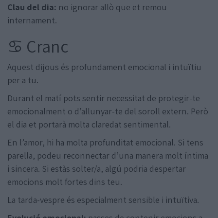
Clau del dia:
no ignorar allò que et remou
internament.
♋ Cranc
Aquest dijous és profundament emocional i intuïtiu
per a tu.
Durant el matí pots sentir necessitat de protegir-te
emocionalment o d’allunyar-te del soroll extern. Però
el dia et portarà molta claredat sentimental.
En l’amor, hi ha molta profunditat emocional. Si tens
parella, podeu reconnectar d’una manera molt íntima
i sincera. Si estàs solter/a, algú podria despertar
emocions molt fortes dins teu.
La tarda-vespre és especialment sensible i intuïtiva.
Evolució emocional:
passes de contenir emocions a