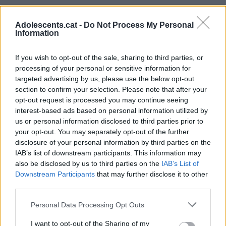
La nit és especialment emocional i magnètica.
Adolescents.cat -
Do Not Process My Personal
Evolució emocional:
passes de buscar validació
Information
externa a buscar connexió sincera.
If you wish to opt-out of the sale, sharing to third parties, or
Clau del dia:
mostrar-te tal com ets realment.
processing of your personal or sensitive information for
targeted advertising by us, please use the below opt-out
♍ Verge
section to confirm your selection. Please note that after your
opt-out request is processed you may continue seeing
Aquest dijous et demana menys control emocional i
interest-based ads based on personal information utilized by
us or personal information disclosed to third parties prior to
més flexibilitat interna.
your opt-out. You may separately opt-out of the further
Durant el matí pots voler entendre-ho tot
disclosure of your personal information by third parties on the
IAB’s list of downstream participants. This information may
racionalment, però hi haurà emocions o situacions
also be disclosed by us to third parties on the
IAB’s List of
que només podràs comprendre des del que sents.
Downstream Participants
that may further disclose it to other
third parties.
En l’amor, és un bon dia per expressar sentiments
sense intentar controlar tant el resultat.
Personal Data Processing Opt Outs
Si tens parella, hi haurà més proximitat emocional
I want to opt-out of the Sharing of my