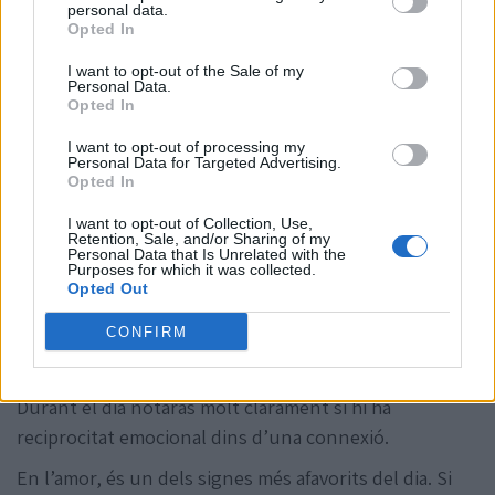
personal data.
quan deixeu espai a la naturalitat. Si estàs solter/a,
Opted In
pots sorprendre’t connectant amb algú d’una manera
I want to opt-out of the Sale of my
molt espontània.
Personal Data.
Opted In
La tarda et porta més serenitat interna.
I want to opt-out of processing my
Evolució emocional:
passes del control mental a una
Personal Data for Targeted Advertising.
Opted In
comprensió emocional més profunda.
I want to opt-out of Collection, Use,
Clau del dia:
deixar de buscar explicacions per a tot.
Retention, Sale, and/or Sharing of my
Personal Data that Is Unrelated with the
Purposes for which it was collected.
♎ Balança
Opted Out
Aquest dijous és molt important per a les relacions
CONFIRM
personals.
Durant el dia notaràs molt clarament si hi ha
reciprocitat emocional dins d’una connexió.
En l’amor, és un dels signes més afavorits del dia. Si