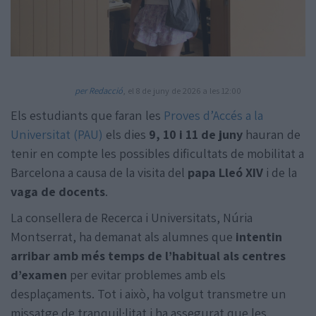
per Redacció
, el 8 de juny de 2026 a les 12:00
Els estudiants que faran les
Proves d’Accés a la
Amb la col·laboració de:
Universitat (PAU)
els dies
9, 10 i 11 de juny
hauran de
tenir en compte les possibles dificultats de mobilitat a
Barcelona a causa de la visita del
papa Lleó XIV
i de la
vaga de docents
.
La consellera de Recerca i Universitats, Núria
Montserrat, ha demanat als alumnes que
intentin
arribar amb més temps de l’habitual als centres
d’examen
per evitar problemes amb els
desplaçaments. Tot i això, ha volgut transmetre un
missatge de tranquil·litat i ha assegurat que les