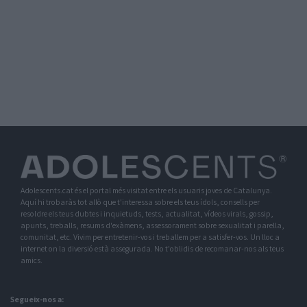
Adolescents.cat és el portal més visitat entre els usuaris joves de Catalunya.
Aquí hi trobaràs tot allò que t'interessa sobre els teus ídols, consells per
resoldre els teus dubtes i inquietuds, tests, actualitat, vídeos virals, gossip,
apunts, treballs, resums d'exàmens, assessorament sobre sexualitat i parella,
comunitat, etc. Vivim per entretenir-vos i treballem per a satisfer-vos. Un lloc a
internet on la diversió està assegurada. No t'oblidis de recomanar-nos als teus
amics.
Segueix-nos a: