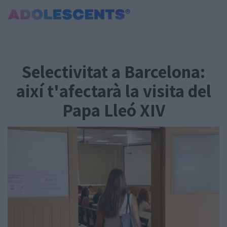
Portada
Consultori
Selectivitat a Barcelona:
Estudis
Salut
així t'afectarà la visita del
Tests
Papa Lleó XIV
Curiositats i Tendències
Cultura
Amor i relacions
Carnet Jove
Tecnologia:
Sobrevia.net
Mitjà associat
a