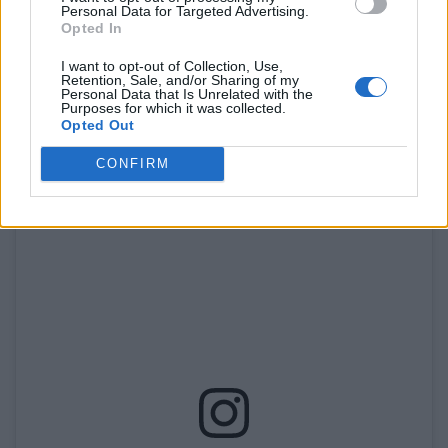
Personal Data for Targeted Advertising.
Opted In
I want to opt-out of Collection, Use,
El missatge principal de les autoritats és clar: preparar
Retention, Sale, and/or Sharing of my
Personal Data that Is Unrelated with the
el trajecte amb temps, mantenir la calma i afrontar les
Purposes for which it was collected.
Opted Out
PAU amb serenitat.
CONFIRM