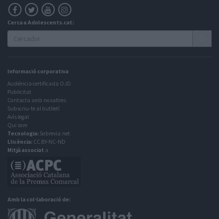
Cerca a Adolescents.cat:
Informació corporativa
Audiència certificada OJD
Publicitat
Contacta amb nosaltres
Subscriu-te al butlletí
Avís legal
Qui som
Tecnologia:
Sobrevia.net
Llicència:
CC BY-NC-ND
Mitjà associat
a
Amb la col·laboració de: