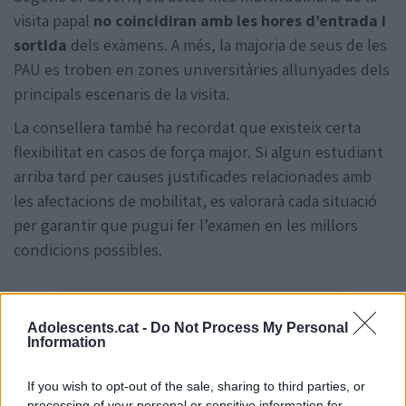
visita papal
no coincidiran amb les hores d’entrada i
sortida
dels exàmens. A més, la majoria de seus de les
PAU es troben en zones universitàries allunyades dels
principals escenaris de la visita.
La consellera també ha recordat que existeix certa
flexibilitat en casos de força major. Si algun estudiant
arriba tard per causes justificades relacionades amb
les afectacions de mobilitat, es valorarà cada situació
per garantir que pugui fer l’examen en les millors
condicions possibles.
Adolescents.cat -
Do Not Process My Personal
Information
If you wish to opt-out of the sale, sharing to third parties, or
processing of your personal or sensitive information for