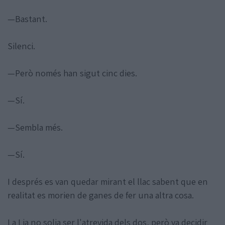
—Bastant.
Silenci.
—Però només han sigut cinc dies.
—Sí.
—Sembla més.
—Sí.
I després es van quedar mirant el llac sabent que en
realitat es morien de ganes de fer una altra cosa.
La Lia no solia ser l'atrevida dels dos, però va decidir