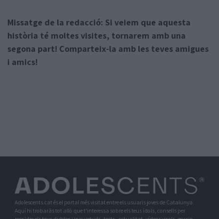
Missatge de la redacció: Si veiem que aquesta
història té moltes visites, tornarem amb una
segona part! Comparteix-la amb les teves amigues
i amics!
Adolescents.cat és el portal més visitat entre els usuaris joves de Catalunya.
Aquí hi trobaràs tot allò que t'interessa sobre els teus ídols, consells per
resoldre els teus dubtes i inquietuds, tests, actualitat, vídeos virals, gossip,