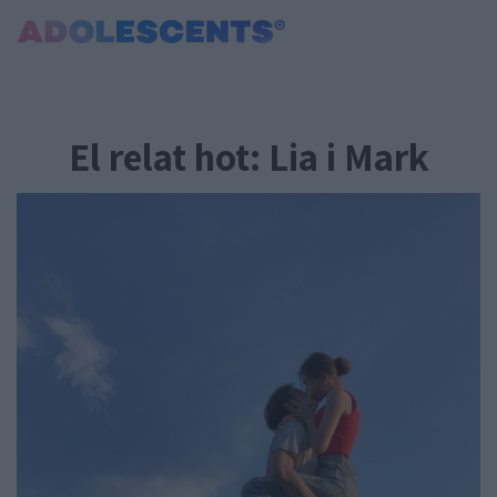
Portada
Consultori
El relat hot: Lia i Mark
Estudis
Salut
Tests
Curiositats i Tendències
Cultura
Amor i relacions
Carnet Jove
Tecnologia:
Sobrevia.net
Mitjà associat
a