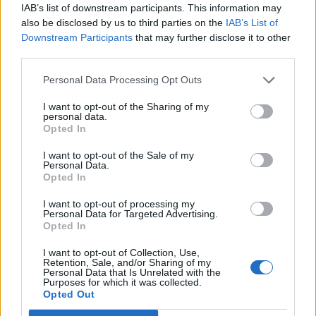
IAB’s list of downstream participants. This information may
also be disclosed by us to third parties on the
IAB’s List of
Però en realitat cada cop hi havia menys malestar en
Downstream Participants
that may further disclose it to other
third parties.
aquells comentaris i de cop semblava que s'ho estaven
passant bé.
Personal Data Processing Opt Outs
I want to opt-out of the Sharing of my
A la nit hi havia joc de nit. Típic de les còlonies: al bosc,
personal data.
Opted In
amb llanternes, equips buscant pistes...
I want to opt-out of the Sale of my
Personal Data.
En un moment donat, la Lia es va separar del grup
Opted In
perseguint una de les proves.
I want to opt-out of processing my
Personal Data for Targeted Advertising.
Quan va voler tornar, estava completament
Opted In
desorientada.
I want to opt-out of Collection, Use,
Retention, Sale, and/or Sharing of my
Personal Data that Is Unrelated with the
—Perfecte —va bufar.
Purposes for which it was collected.
Opted Out