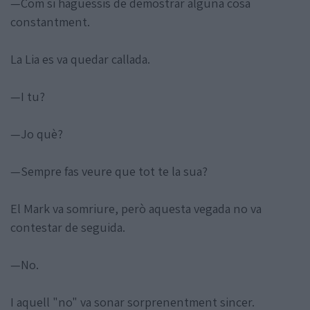
—Com si haguessis de demostrar alguna cosa
constantment.
La Lia es va quedar callada.
—I tu?
—Jo què?
—Sempre fas veure que tot te la sua?
El Mark va somriure, però aquesta vegada no va
contestar de seguida.
—No.
I aquell "no" va sonar sorprenentment sincer.