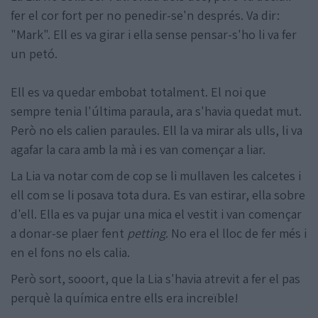
fer el cor fort per no penedir-se'n després. Va dir:
"Mark". Ell es va girar i ella sense pensar-s'ho li va fer
un petó.
Ell es va quedar embobat totalment. El noi que
sempre tenia l'última paraula, ara s'havia quedat mut.
Però no els calien paraules. Ell la va mirar als ulls, li va
agafar la cara amb la mà i es van començar a liar.
La Lia va notar com de cop se li mullaven les calcetes i
ell com se li posava tota dura. Es van estirar, ella sobre
d'ell. Ella es va pujar una mica el vestit i van començar
a donar-se plaer fent
petting
. No era el lloc de fer més i
en el fons no els calia.
Però sort, sooort, que la Lia s'havia atrevit a fer el pas
perquè la química entre ells era increïble!