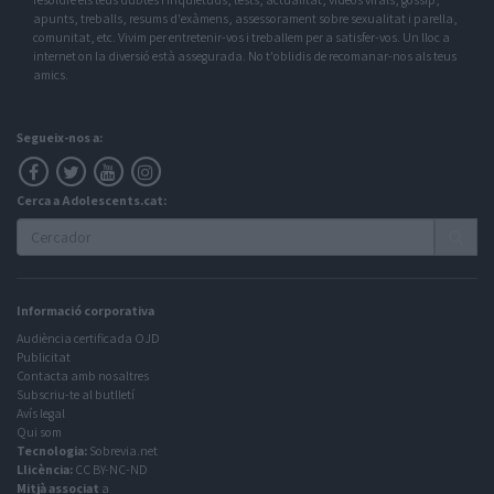
apunts, treballs, resums d'exàmens, assessorament sobre sexualitat i parella,
comunitat, etc. Vivim per entretenir-vos i treballem per a satisfer-vos. Un lloc a
internet on la diversió està assegurada. No t'oblidis de recomanar-nos als teus
amics.
Segueix-nos a:
Cerca a Adolescents.cat:
Informació corporativa
Audiència certificada OJD
Publicitat
Contacta amb nosaltres
Subscriu-te al butlletí
Avís legal
Qui som
Tecnologia:
Sobrevia.net
Llicència:
CC BY-NC-ND
Mitjà associat
a