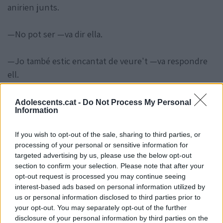
anirien junts.
—No pot ser —va dir ella.
—Jo també estic encantat de veure't —va respondre
ell.
—Ni em coneixes.
Adolescents.cat -
Do Not Process My Personal
Information
—Però intueixo que t'agrada queixar-te.
If you wish to opt-out of the sale, sharing to third parties, or
processing of your personal or sensitive information for
La Lia li va dedicar una mirada assassina i ell va
targeted advertising by us, please use the below opt-out
section to confirm your selection. Please note that after your
riure. Aquell riure la va irritar encara més...
opt-out request is processed you may continue seeing
interest-based ads based on personal information utilized by
Durant hores es van anar picant: Que si anaven massa
us or personal information disclosed to third parties prior to
lents, que si ell no escoltava les instruccions, que si
your opt-out. You may separately opt-out of the further
disclosure of your personal information by third parties on the
ella volia controlar-ho tot...