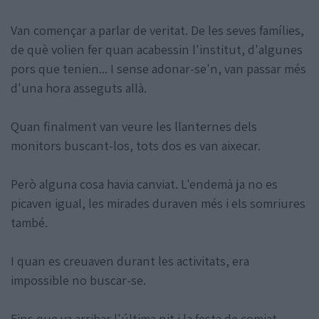
Van començar a parlar de veritat. De les seves famílies,
de què volien fer quan acabessin l'institut, d'algunes
pors que tenien... I sense adonar-se'n, van passar més
d'una hora asseguts allà.
Quan finalment van veure les llanternes dels
monitors buscant-los, tots dos es van aixecar.
Però alguna cosa havia canviat. L'endemà ja no es
picaven igual, les mirades duraven més i els somriures
també.
I quan es creuaven durant les activitats, era
impossible no buscar-se.
Fins que va arribar l'última nit i la festa de comiat.