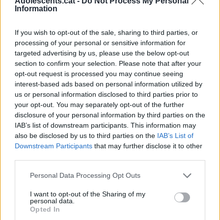
Adolescents.cat -
Do Not Process My Personal
Information
If you wish to opt-out of the sale, sharing to third parties, or
processing of your personal or sensitive information for
targeted advertising by us, please use the below opt-out
section to confirm your selection. Please note that after your
opt-out request is processed you may continue seeing
interest-based ads based on personal information utilized by
us or personal information disclosed to third parties prior to
your opt-out. You may separately opt-out of the further
disclosure of your personal information by third parties on the
IAB’s list of downstream participants. This information may
also be disclosed by us to third parties on the
IAB’s List of
Downstream Participants
that may further disclose it to other
I aquí et deixem alguns looks inspirats en
third parties.
aquest personatge que també ens
encanten!
Personal Data Processing Opt Outs
I want to opt-out of the Sharing of my
personal data.
Opted In