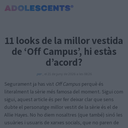
Portada
Consultori
11 looks de la millor vestida
Estudis
Salut
de ‘Off Campus’, hi estàs
Tests
d’acord?
Curiositats i Tendències
Cultura
per
, el 21 de juny de 2026 a les 08:26
Amor i relacions
Segurament ja has vist
Off Campus
perquè és
Carnet Jove
literalment la sèrie més famosa del moment. Sigui com
sigui, aquest article és per fer deixar clar que sens
Tecnologia:
dubte el personatge millor vestit de la sèrie és el de
Sobrevia.net
Allie Hayes. No ho diem nosaltres (que també) sinó les
Mitjà associat
a
usuàries i usuaris de xarxes socials, que no paren de