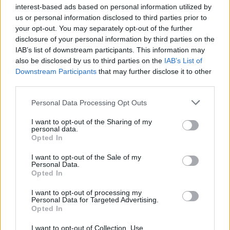
Com aconseguir un descompte per Illa
interest-based ads based on personal information utilized by
us or personal information disclosed to third parties prior to
Fantasia?
your opt-out. You may separately opt-out of the further
Per celebrar l'inici de la temporada, el
Carnet Jove
disclosure of your personal information by third parties on the
IAB’s list of downstream participants. This information may
ofereix un descompte del 10%
en l'entrada dels
also be disclosed by us to third parties on the
IAB’s List of
mesos de juliol i agost de la temporada 2025. A través
Downstream Participants
that may further disclose it to other
del web del Carnet Jove, trobaràs un enllaç on pots
third parties.
comprar la teva entrada en línia per accedir al
Personal Data Processing Opt Outs
descompte. Pots comprar les entrades
presencialment a taquilles o bé en
línia
.
I want to opt-out of the Sharing of my
personal data.
Opted In
Recorda que per gaudir de la promoció
és
I want to opt-out of the Sale of my
imprescindible presentar el Carnet Jove
en accedir
Personal Data.
Opted In
al parc, en cas contrari s'haurà d'abonar la diferència a
taquilles.
I want to opt-out of processing my
Personal Data for Targeted Advertising.
Opted In
I want to opt-out of Collection, Use,