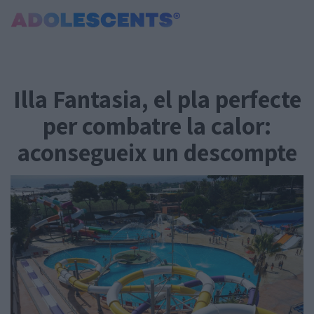
Portada
Consultori
Illa Fantasia, el pla perfecte
Estudis
Salut
per combatre la calor:
Tests
aconsegueix un descompte
Curiositats i Tendències
Cultura
Amor i relacions
Carnet Jove
Tecnologia:
Sobrevia.net
Mitjà associat
a