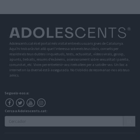
Adolescents.cat és el portal més visitat entre els usuaris joves de Catalunya.
Aquí hi trobaràs tot allò que t'interessa sobre els teus ídols, consells per
resoldre els teus dubtes i inquietuds, tests, actualitat, vídeos virals, gossip,
apunts, treballs, resums d'exàmens, assessorament sobre sexualitat i parella,
comunitat, etc. Vivim per entretenir-vos i treballem per a satisfer-vos. Un lloc a
internet on la diversió està assegurada. No t'oblidis de recomanar-nos als teus
amics.
Segueix-nos a:
Cerca a Adolescents.cat: