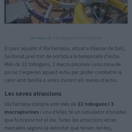
per Redacció
, el 19 de juny de 2026 a les 16:00
El parc aquàtic d'Illa Fantasia, situat a Vilassar de Dalt,
Amb la col·laboració de:
ha donat ja el tret de sortida a la temporada d'estiu.
Més de 22 tobogans, 3 macro piscines i una zona de
pícnic t'esperen aquest estiu per poder combatre la
calor amb família o amics durant els mesos d'estiu.
Les seves atraccions
Illa Fantasia compta amb més de
22 tobogans i 3
macropiscines
i una d’elles té un simulador d’onades
que funciona tot el dia. Totes les atraccions estan
marcades segons la velocitat que tenen: lentes,