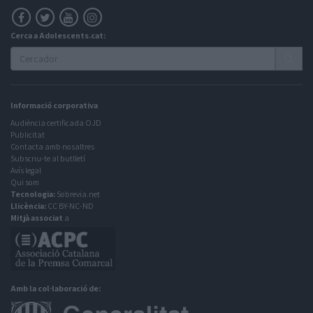
Cerca a Adolescents.cat:
Informació corporativa
Audiència certificada OJD
Publicitat
Contacta amb nosaltres
Subscriu-te al butlletí
Avís legal
Qui som
Tecnologia:
Sobrevia.net
Llicència:
CC BY-NC-ND
Mitjà associat
a
Amb la col·laboració de: