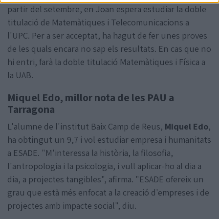
partir del setembre, en Joan espera estudiar la doble
titulació de Matemàtiques i Telecomunicacions a
l'UPC. Per a ser acceptat, ha hagut de fer unes proves
de les quals encara no sap els resultats. En cas que no
hi entri, farà la doble titulació Matemàtiques i Física a
la UAB.
Miquel Edo, millor nota de les PAU a
Tarragona
L'alumne de l'institut Baix Camp de Reus,
Miquel Edo
,
ha obtingut un 9,7 i vol estudiar empresa i humanitats
a ESADE. "M'interessa la història, la filosofia,
l'antropologia i la psicologia, i vull aplicar-ho al dia a
dia, a projectes tangibles", afirma. "ESADE ofereix un
grau que està més enfocat a la creació d'empreses i de
projectes amb impacte social", diu.