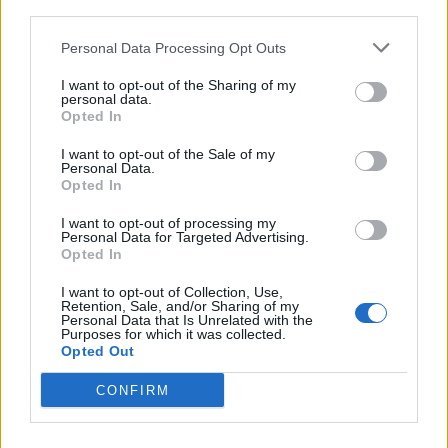
third parties.
Personal Data Processing Opt Outs
Quatre 9,8 a Barcelona
I want to opt-out of the Sharing of my
personal data.
El
Tomàs Torralbo
, veí de Terrassa i alumne de
Opted In
l’institut públic Torre del Palau, ha tret, junt amb tres
I want to opt-out of the Sale of my
estudiants més, la millor nota de les PAU a la
Personal Data.
demarcació de Barcelona amb un 9,80. Assegura que la
Opted In
clau de la nota obtinguda ha estat ser constant
I want to opt-out of processing my
durant tot l’any i “no deixar-ho tot pel final”. El
Personal Data for Targeted Advertising.
Opted In
Tomàs, que farà el doble grau de Física i Matemàtiques
de la UAB, destaca que el seu cas demostra que
I want to opt-out of Collection, Use,
Retention, Sale, and/or Sharing of my
l’educació pública “funciona”.
Personal Data that Is Unrelated with the
Purposes for which it was collected.
Opted Out
En
Joan Torrecillas
també és un dels alumnes amb
millor nota de la selectivitat a la comarca de Barcelona.
CONFIRM
L'alumne és resident a Rubí i ha cursat els seus
estudis al Liceu Politècnic de Sant Cugat del Vallès. A