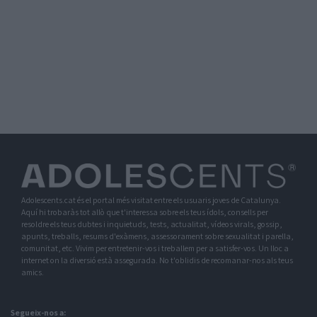
Adolescents.cat és el portal més visitat entre els usuaris joves de Catalunya.
Aquí hi trobaràs tot allò que t'interessa sobre els teus ídols, consells per
resoldre els teus dubtes i inquietuds, tests, actualitat, vídeos virals, gossip,
apunts, treballs, resums d'exàmens, assessorament sobre sexualitat i parella,
comunitat, etc. Vivim per entretenir-vos i treballem per a satisfer-vos. Un lloc a
internet on la diversió està assegurada. No t'oblidis de recomanar-nos als teus
amics.
Segueix-nos a: