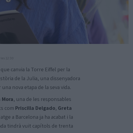
 les 12:30
 que canvia la Torre Eiffel per la
istòria de la Julia, una dissenyadora
una nova etapa de la seva vida.
a Mora
, una de les responsables
uts com
Priscilla Delgado
,
Greta
datge a Barcelona ja ha acabat i la
a tindrà vuit capítols de trenta