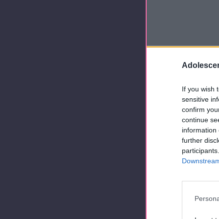
Adolescen
If you wish 
sensitive in
confirm you
continue se
information 
further disc
participants
Downstream 
Persona