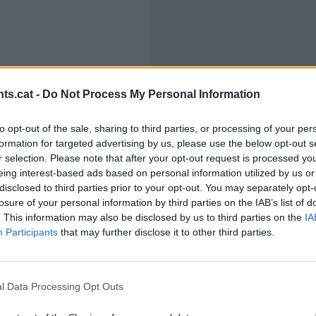
ts.cat -
Do Not Process My Personal Information
to opt-out of the sale, sharing to third parties, or processing of your per
formation for targeted advertising by us, please use the below opt-out s
r selection. Please note that after your opt-out request is processed y
eing interest-based ads based on personal information utilized by us or
A primera vista, la notícia sembla positiva: Barcelona t
disclosed to third parties prior to your opt-out. You may separately opt-
losure of your personal information by third parties on the IAB’s list of
internacional que pot donar a conèixer la ciutat arreu
. This information may also be disclosed by us to third parties on the
IA
important.
Participants
that may further disclose it to other third parties.
l Data Processing Opt Outs