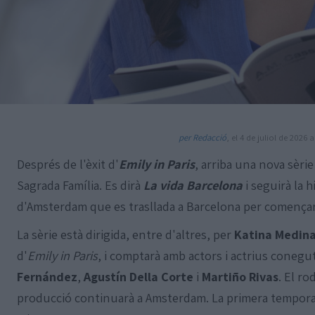
per Redacció
, el 4 de juliol de 2026 a
Després de l'èxit d'
Emily in Paris
, arriba una nova sèrie
Sagrada Família. Es dirà
La vida Barcelona
i seguirà la h
d'Amsterdam que es trasllada a Barcelona per començar 
La sèrie està dirigida, entre d'altres, per
Katina Medin
d'
Emily in Paris
, i comptarà amb actors i actrius coneg
Fernández
,
Agustín Della Corte
i
Martiño Rivas
. El ro
producció continuarà a Amsterdam. La primera temporad