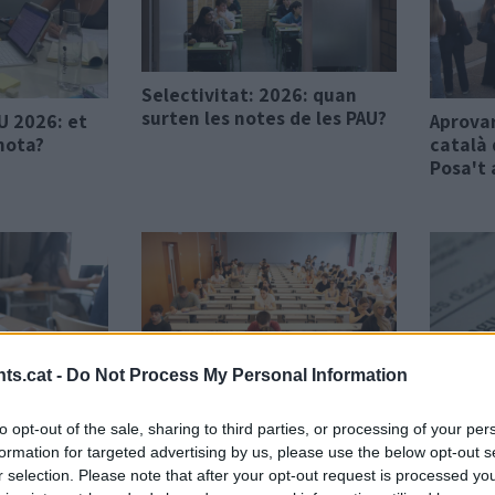
Selectivitat: 2026: quan
surten les notes de les PAU?
AU 2026: et
Aprova
nota?
català 
Posa't 
ts.cat -
Do Not Process My Personal Information
AU per una
Aprovaries l'examen de
Correcc
to opt-out of the sale, sharing to third parties, or processing of your per
ca sobre un
castellà de la Sele 2026?
Selecti
formation for targeted advertising by us, please use the below opt-out s
vist
Posa't a prova amb el test
solucio
r selection. Please note that after your opt-out request is processed y