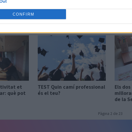
Out
la María
Associació, acròstics i
La Rosa
en un
acrònims: les tècniques per
Selecti
CONFIRM
lectivitat
memoritzar que funcionen
de text
castel
tivitat et
TEST Quin camí professional
Els dos
car: què pot
és el teu?
millor
de la S
Pàgina 2 de 23