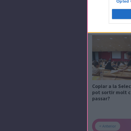
Opted 
Una frase sobre 
Pombo sorprèn 
examen de la Se
2026
Copiar a la Selec
pot sortir molt 
passar?
< Anterior