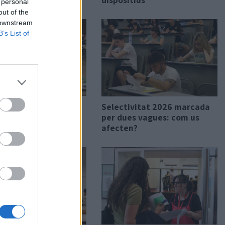
 personal
out of the
 downstream
B’s List of
són les preguntes
Selectivitat 2026 marcada
 es repeteixen als
per dues vagues: com us
 de selectivitat?
afecten?