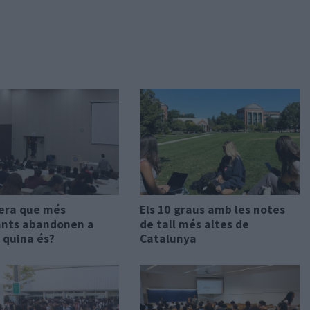
rera que més
Els 10 graus amb les notes
ants abandonen a
de tall més altes de
 quina és?
Catalunya