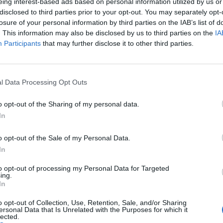
eing interest-based ads based on personal information utilized by us or
disclosed to third parties prior to your opt-out. You may separately opt-
losure of your personal information by third parties on the IAB’s list of
. This information may also be disclosed by us to third parties on the
IA
Participants
that may further disclose it to other third parties.
l Data Processing Opt Outs
Quines 
o opt-out of the Sharing of my personal data.
ar o
Selectivitat a Barcelona:
que més
as de fer el
així t'afectarà la visita del
In
exàmens
exàmens
Papa Lleó XIV
o opt-out of the Sale of my Personal Data.
In
to opt-out of processing my Personal Data for Targeted
ing.
In
o opt-out of Collection, Use, Retention, Sale, and/or Sharing
ersonal Data that Is Unrelated with the Purposes for which it
lected.