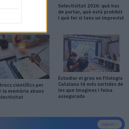
lía es cola a la
Selectivitat 2026: què has
vitat: el comentari
de portar, què està prohibit
 de llengua
i què fer si tens un imprevist
lana
Estudiar el grau en Filologia
Catalana té més sortides de
 trucs científics per
les que imagines i feina
ar la memòria abans
assegurada
electivitat
Següent >