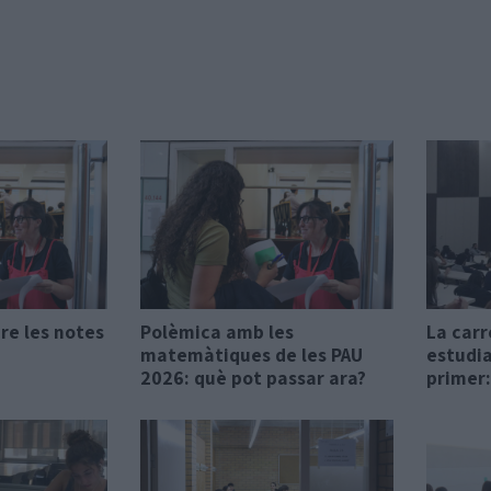
re les notes
Polèmica amb les
La car
matemàtiques de les PAU
estudi
2026: què pot passar ara?
primer: