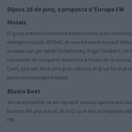
Dijous 26 de juny, a proposta d’Europa FM
Mosaic
El grup presenta una nova etapa sonora que consolida 
emergent català. MOSAIC és una formació musical lider
acompanyat per Adrià Olshanetsky, Àngel Gelabert, Ot Bru
necessitat de compartir emocions a través de la música.
Camí, que van tenir una gran rebuda, el grup ha anat co
panorama emergent català.
Bluma Beat
Sense encasellar-se en cap estil musical aposta pels son
fusions del pop actual, és la DJ que ens acompanya c
FM.