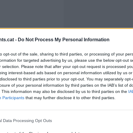
ts.cat -
Do Not Process My Personal Information
to opt-out of the sale, sharing to third parties, or processing of your per
formation for targeted advertising by us, please use the below opt-out s
r selection. Please note that after your opt-out request is processed y
eing interest-based ads based on personal information utilized by us or
disclosed to third parties prior to your opt-out. You may separately opt-
losure of your personal information by third parties on the IAB’s list of
. This information may also be disclosed by us to third parties on the
IA
Participants
that may further disclose it to other third parties.
Dijous 19 de juny, a proposta de Rac105
Sofia Coll
l Data Processing Opt Outs
Sofia Coll presenta Auroraboreal, una exploració sonora
somni i la realitat. Una proposta honesta, potent i emoc