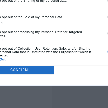
o opt-out of the Sharing of my personal data.
endinsar-se en un viatge on la realitat es confon amb el 
In
Ginestà
o opt-out of the Sale of my Personal Data.
In
Ginestà presenta Només viure, un cant a la vida i a l'a
to opt-out of processing my Personal Data for Targeted
una quarantena de concerts a l’esquena i presència a fes
ing.
In
Strenes, Canet Rock o l’Acústica de Figueres, Ginestà i
primavera amb un sold out a la sala Apolo de Barcelona
o opt-out of Collection, Use, Retention, Sale, and/or Sharing
ersonal Data that Is Unrelated with the Purposes for which it
lected.
Out
CONFIRM