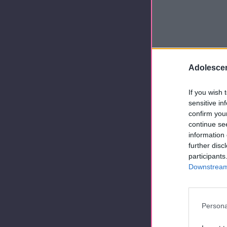
Adolescen
If you wish 
sensitive in
confirm you
continue se
information 
further disc
participants
Downstream 
Persona