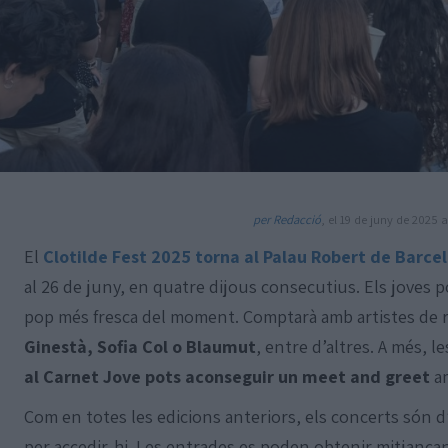
per Redacció
, el 19 de juny de 2025 a
El
Clotilde Fest 2025 torna al Palau Robert de Barce
al 26 de juny, en quatre dijous consecutius. Els joves 
pop més fresca del moment. Comptarà amb artistes d
Ginestà, Sofia Col o Blaumut
, entre d’altres. A més, 
al Carnet Jove pots aconseguir un meet and greet
am
Com en totes les edicions anteriors, els concerts són d’
per accedir-hi. Les entrades es poden obtenir mitjançan