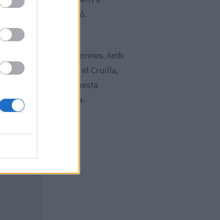
desig i la introspecció.
mor en totes les seves formes. Amb
tivals destacats com el Cruïlla,
nicia una nova gira aquesta
 com a punt de partida.