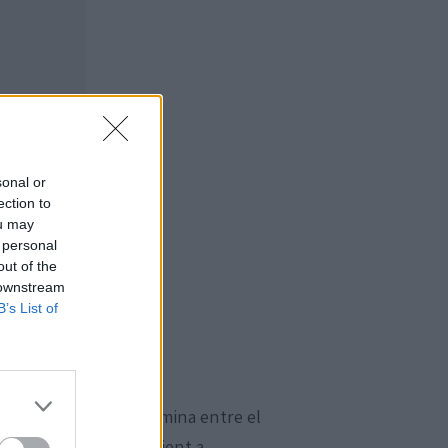
sonal or
ection to
ou may
 personal
out of the
 downstream
B’s List of
 i espiritual que difumina entre el
ional que convida l’oient a