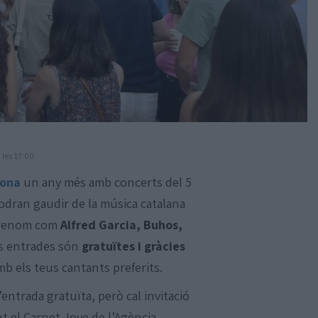
 les 17:00
lona
un any més amb concerts del 5
podran gaudir de la música catalana
e renom com
Alfred Garcia, Buhos,
les entrades són
gratuïtes i gràcies
b els teus cantants preferits.
entrada gratuïta, però cal invitació
t el Carnet Jove de l’Agència