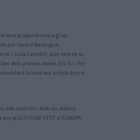
la seva projecció com a grup
ada per Gerard Berengué,
ll i Julià Castellví, que neix de la
 Des dels primers temes Ets Tu i Pel
nsolidant la seva veu pròpia dins el
s més eclèctics. Amb les millors
ada any al CLOTILDE FEST d'EUROPA