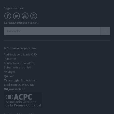
Segueix-nos a:
Cerca a Adolescents.cat:
Informació corporativa
Audiència certificada OJD
Publicitat
Contacta amb nosaltres
Subscriu-te al butlletí
Avís legal
Qui som
Tecnologia:
Sobrevia.net
Llicència:
CC BY-NC-ND
Mitjà associat
a