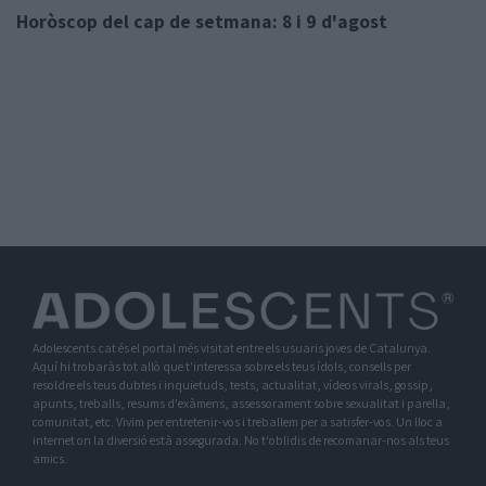
Horòscop del cap de setmana: 8 i 9 d'agost
Adolescents.cat és el portal més visitat entre els usuaris joves de Catalunya.
Aquí hi trobaràs tot allò que t'interessa sobre els teus ídols, consells per
resoldre els teus dubtes i inquietuds, tests, actualitat, vídeos virals, gossip,
apunts, treballs, resums d'exàmens, assessorament sobre sexualitat i parella,
comunitat, etc. Vivim per entretenir-vos i treballem per a satisfer-vos. Un lloc a
internet on la diversió està assegurada. No t'oblidis de recomanar-nos als teus
amics.