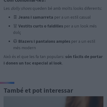
Les
dolly shoes
queden bé amb molts looks diferents:
👖
Jeans i samarreta
per a un estil casual
👗
Vestits curts o faldilles
per a un look més
dolç
🧥
Blazers i pantalons amples
per a un estil
més modern
Això és el que les fa tan populars:
són fàcils de portar
i donen un toc especial al look
.
També et pot interessar