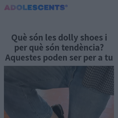
Portada
Consultori
Què són les dolly shoes i
Estudis
Salut
per què són tendència?
Tests
Aquestes poden ser per a tu
Curiositats i Tendències
Cultura
Amor i relacions
Carnet Jove
Tecnologia:
Sobrevia.net
Mitjà associat
a