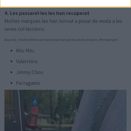
han ajudat a popularitzar aquest estil.
4. Les passarel·les les han recuperat
Moltes marques les han tornat a posar de moda a les
seves col·leccions.
Avui dia, moltes firmes de moda han llançat les seves versions. Per exemple:
Miu Miu
Valentino
Jimmy Choo
Ferragamo