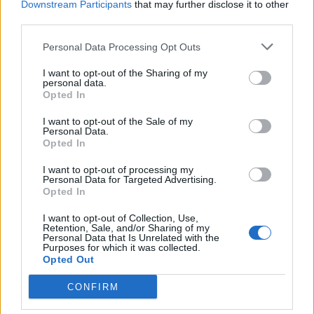
Downstream Participants
that may further disclose it to other
third parties.
Per què són tendència el 2026?
Personal Data Processing Opt Outs
Les
dolly shoes
s’han posat de moda per diverses
I want to opt-out of the Sharing of my
personal data.
raons:
Opted In
1. Torna la moda retro
I want to opt-out of the Sale of my
Personal Data.
La moda dels anys 90 i 2000 està tornant, i aquestes
Opted In
sabates tenen un aire
nostàlgic
que encaixa molt amb
aquesta tendència.
I want to opt-out of processing my
Personal Data for Targeted Advertising.
Opted In
2. Són còmodes però estiloses
A diferència dels talons alts, moltes
dolly shoes
tenen
I want to opt-out of Collection, Use,
Retention, Sale, and/or Sharing of my
taló baix o són planes
, així que són més còmodes per
Personal Data that Is Unrelated with the
Purposes for which it was collected.
al dia a dia.
Opted Out
3. Les celebretats també les porten
CONFIRM
Models i famoses com
Kaia Gerber
o
Lily-Rose Depp