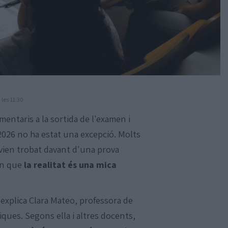
 les 11:30
entaris a la sortida de l'examen i
at 2026 no ha estat una excepció. Molts
vien trobat davant d'una prova
en que
la realitat és una mica
explica Clara Mateo, professora de
iques. Segons ella i altres docents,