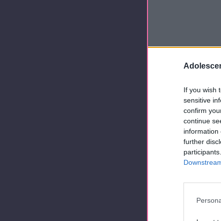
Adolescen
If you wish 
sensitive in
confirm you
continue se
information 
further disc
participants
Downstream 
Persona