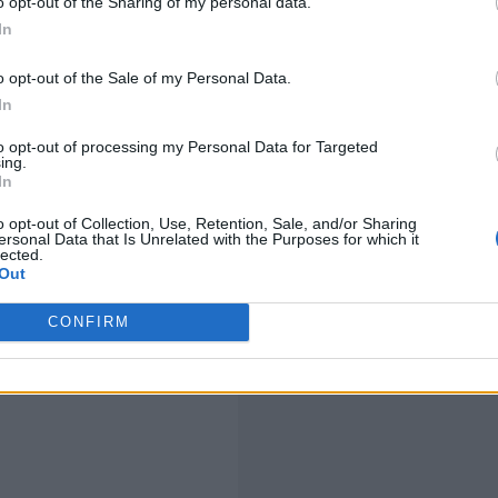
o opt-out of the Sharing of my personal data.
Recorden que la sensació d'haver fet un mal examen és
In
sovint les notes finals acaben sent millors del que els
l'aula.
o opt-out of the Sale of my Personal Data.
In
to opt-out of processing my Personal Data for Targeted
ing.
In
o opt-out of Collection, Use, Retention, Sale, and/or Sharing
ersonal Data that Is Unrelated with the Purposes for which it
lected.
Out
CONFIRM