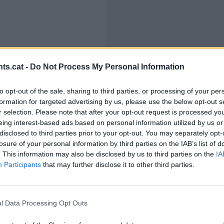
ts.cat -
Do Not Process My Personal Information
to opt-out of the sale, sharing to third parties, or processing of your per
formation for targeted advertising by us, please use the below opt-out s
r selection. Please note that after your opt-out request is processed y
eing interest-based ads based on personal information utilized by us or
disclosed to third parties prior to your opt-out. You may separately opt-
losure of your personal information by third parties on the IAB’s list of
Això és precisament el que sembla que ha passat a molt
. This information may also be disclosed by us to third parties on the
IA
requerien més passos dels habituals o donaven resulta
Participants
that may further disclose it to other third parties.
que solen practicar a classe. Davant d'això, més d'un e
estava fent bé els càlculs, i els nervis van aparèixer.
l Data Processing Opt Outs
Tot i les queixes que s'han sentit després de la prova,