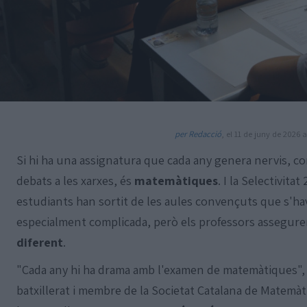
per Redacció
, el 11 de juny de 2026 a
Si hi ha una assignatura que cada any genera nervis, com
debats a les xarxes, és
matemàtiques
. I la Selectivit
estudiants han sortit de les aules convençuts que s'ha
especialment complicada, però els professors assegur
diferent
.
"Cada any hi ha drama amb l'examen de matemàtiques", 
batxillerat i membre de la Societat Catalana de Matemàt