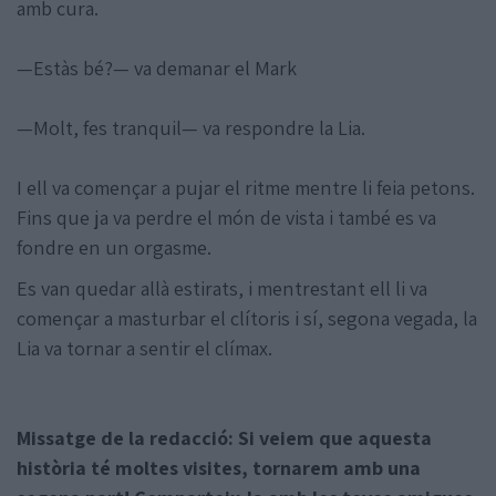
amb cura.
—Estàs bé?— va demanar el Mark
—Molt, fes tranquil— va respondre la Lia.
I ell va començar a pujar el ritme mentre li feia petons.
Fins que ja va perdre el món de vista i també es va
fondre en un orgasme.
Es van quedar allà estirats, i mentrestant ell li va
començar a masturbar el clítoris i sí, segona vegada, la
Lia va tornar a sentir el clímax.
Missatge de la redacció: Si veiem que aquesta
història té moltes visites, tornarem amb una