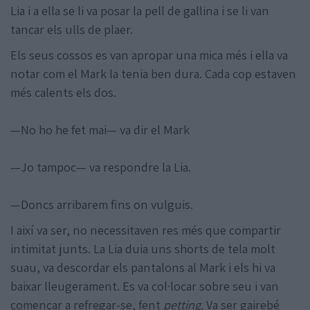
Lia i a ella se li va posar la pell de gallina i se li van
tancar els ulls de plaer.
Els seus cossos es van apropar una mica més i ella va
notar com el Mark la tenia ben dura. Cada cop estaven
més calents els dos.
—No ho he fet mai— va dir el Mark
—Jo tampoc— va respondre la Lia.
—Doncs arribarem fins on vulguis.
I així va ser, no necessitaven res més que compartir
intimitat junts. La Lia duia uns shorts de tela molt
suau, va descordar els pantalons al Mark i els hi va
baixar lleugerament. Es va col·locar sobre seu i van
començar a refregar-se, fent
petting.
Va ser gairebé