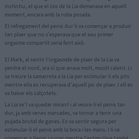
instintiu, el que el cos de la Lia demanava en aquell
moment, encara amb la roba posada.
El refregament del penis dur li va començar a produir
tan plaer que no s'esperava que el seu primer
orgasme compartit seria fent això.
El Mark, al sentir l'orgasmde de plaer de la Lia va
perdre el nord, ara sí que anava molt, moolt calent. Li
va treure la samarreta a la Lia per estimular-li els pits
mentre ella es recuperava d'aquell pic de plaer. I ell es
va baixar els calçotets.
La Lia se'l va quedar mirant i al veure-li el penis tan
dur, ja amb venes marcades, va tornar a tenir una
pujada brutal de ganes. Es va sentir segura per
estimular-li el penis amb la boca i les mans. I li va
començar a llepar i xupar mentre l'estimulava també