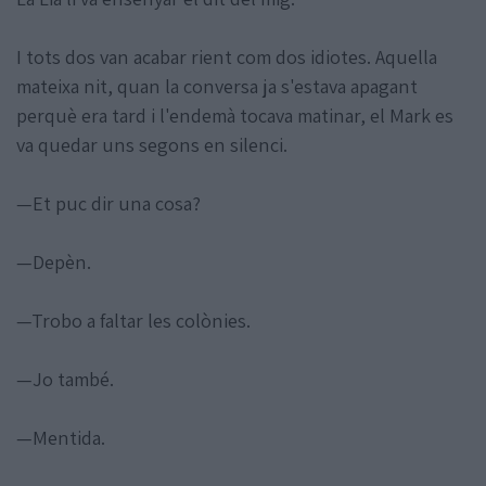
I tots dos van acabar rient com dos idiotes. Aquella
mateixa nit, quan la conversa ja s'estava apagant
perquè era tard i l'endemà tocava matinar, el Mark es
va quedar uns segons en silenci.
—Et puc dir una cosa?
—Depèn.
—Trobo a faltar les colònies.
—Jo també.
—Mentida.