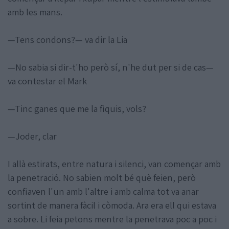
amb les mans.
—Tens condons?— va dir la Lia
—No sabia si dir-t'ho però sí, n'he dut per si de cas—
va contestar el Mark
—Tinc ganes que me la fiquis, vols?
—Joder, clar
I allà estirats, entre natura i silenci, van començar amb
la penetració. No sabien molt bé què feien, però
confiaven l'un amb l'altre i amb calma tot va anar
sortint de manera fàcil i còmoda. Ara era ell qui estava
a sobre. Li feia petons mentre la penetrava poc a poc i