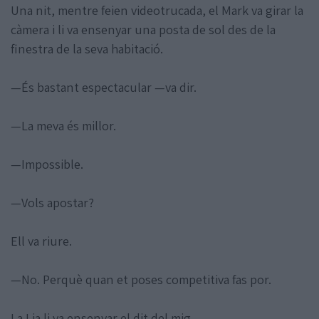
Una nit, mentre feien videotrucada, el Mark va girar la
càmera i li va ensenyar una posta de sol des de la
finestra de la seva habitació.
—És bastant espectacular —va dir.
—La meva és millor.
—Impossible.
—Vols apostar?
Ell va riure.
—No. Perquè quan et poses competitiva fas por.
La Lia li va ensenyar el dit del mig.