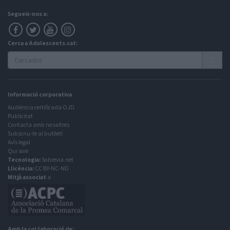
Segueix-nos a:
Cerca a Adolescents.cat:
Informació corporativa
Audiència certificada OJD
Publicitat
Contacta amb nosaltres
Subscriu-te al butlletí
Avís legal
Qui som
Tecnologia:
Sobrevia.net
Llicència:
CC BY-NC-ND
Mitjà associat
a
Amb la col·laboració de: