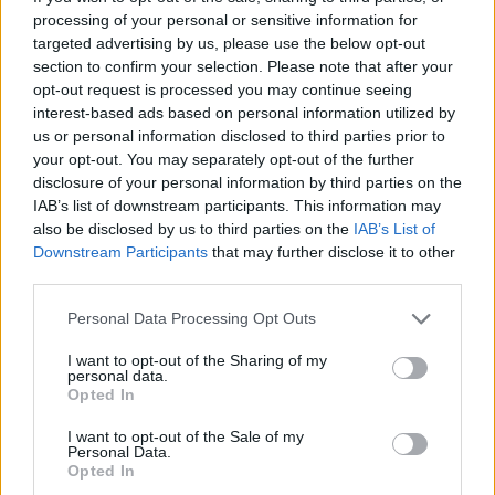
de bosc on mai passava ningú. Hi havia una clariana
processing of your personal or sensitive information for
targeted advertising by us, please use the below opt-out
petita i una roca enorme des d'on es veien els camps i
section to confirm your selection. Please note that after your
les muntanyes del fons.
opt-out request is processed you may continue seeing
interest-based ads based on personal information utilized by
us or personal information disclosed to third parties prior to
Quan era petita hi anava amb el seu avi. Més endavant
your opt-out. You may separately opt-out of the further
hi havia anat sola moltes vegades quan necessitava
disclosure of your personal information by third parties on the
pensar.
IAB’s list of downstream participants. This information may
also be disclosed by us to third parties on the
IAB’s List of
Downstream Participants
that may further disclose it to other
Mai hi havia portat ningú... Fins ara.
third parties.
El Mark va arribar deu minuts tard.
Personal Data Processing Opt Outs
I want to opt-out of the Sharing of my
personal data.
—Sabia que em faries esperar.
Opted In
—Volia donar-te temps perquè em trobessis a faltar.
I want to opt-out of the Sale of my
Personal Data.
Opted In