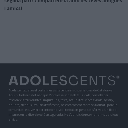
segona part! Comparteix-la amb les teves amigues
i amics!
Adolescents.cat és el portal més visitat entre els usuaris joves de Catalunya.
Aquí hi trobaràs tot allò que t'interessa sobre els teus ídols, consells per
resoldre els teus dubtes i inquietuds, tests, actualitat, vídeos virals, gossip,
apunts, treballs, resums d'exàmens, assessorament sobre sexualitat i parella,
comunitat, etc. Vivim per entretenir-vos i treballem per a satisfer-vos. Un lloc a
internet on la diversió està assegurada. No t'oblidis de recomanar-nos als teus
amics.