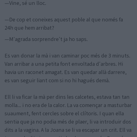
—Vine, sé un lloc.
—De cop et coneixes aquest poble al que només fa
24h que hem arribat?
—M'agrada sorprendre't ja ho saps.
Es van donar la mà i van caminar poc més de 3 minuts.
Van arribar a una petita font envoltada d'arbres. Hi
havia un raconet amagat. Es van quedar allà darrere,
es van seguir liant com si no hi hagués demà.
Ell li va ficar la mà per dins les calcetes, estava tan tan
molla... i no era de la calor. La va començar a masturbar
suaument, fent cercles sobre el clítoris. I quan ella
sentia que ja no podia més de plaer, li va introduir dos
dits a la vagina. A la Joana se li va escapar un crit. Ell va