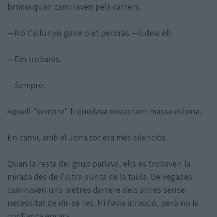
broma quan caminaven pels carrers.
—No t'allunyis gaire o et perdràs —li deia ell.
—Em trobaràs.
—Sempre.
Aquell "sempre" li quedava ressonant massa estona.
En canvi, amb el Jona tot era més silenciós.
Quan la resta del grup parlava, ells es trobaven la
mirada des de l'altra punta de la taula. De vegades
caminaven uns metres darrere dels altres sense
necessitat de dir-se res. Hi havia atracció, però no la
confiança encara.