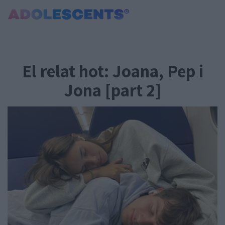
Portada
Consultori
El relat hot: Joana, Pep i
Estudis
Salut
Jona [part 2]
Tests
Curiositats i Tendències
Cultura
Amor i relacions
Carnet Jove
Tecnologia:
Sobrevia.net
Mitjà associat
a