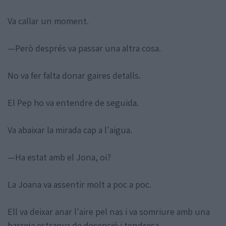
Va callar un moment.
—Però després va passar una altra cosa.
No va fer falta donar gaires detalls.
El Pep ho va entendre de seguida.
Va abaixar la mirada cap a l'aigua.
—Ha estat amb el Jona, oi?
La Joana va assentir molt a poc a poc.
Ell va deixar anar l'aire pel nas i va somriure amb una
barreja estranya de decepció i tendresa.