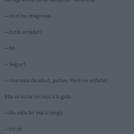
—Ja m'ho imaginava.
—Estàs enfadat?
—No.
—Segur?
—Una mica decebut, potser. Però no enfadat.
Ella va notar un nus a la gola.
—No volia fer mal a ningú.
—Ho sé.