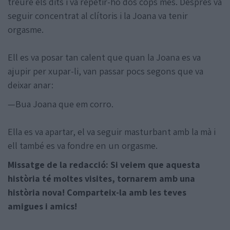
treure els dits i va repetir-ho dos cops més. Després va
seguir concentrat al clítoris i la Joana va tenir
orgasme.
Ell es va posar tan calent que quan la Joana es va
ajupir per xupar-li, van passar pocs segons que va
deixar anar:
—Bua Joana que em corro.
Ella es va apartar, el va seguir masturbant amb la mà i
ell també es va fondre en un orgasme.
Missatge de la redacció: Si veiem que aquesta
història té moltes visites, tornarem amb una
història nova! Comparteix-la amb les teves
amigues i amics!