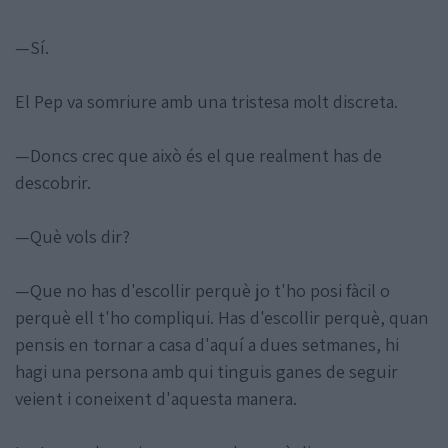
—Sí.
El Pep va somriure amb una tristesa molt discreta.
—Doncs crec que això és el que realment has de
descobrir.
—Què vols dir?
—Que no has d'escollir perquè jo t'ho posi fàcil o
perquè ell t'ho compliqui. Has d'escollir perquè, quan
pensis en tornar a casa d'aquí a dues setmanes, hi
hagi una persona amb qui tinguis ganes de seguir
veient i coneixent d'aquesta manera.