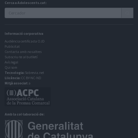
Cerca a Adolescents.cat:
Informació corporativa
Audiència certificada OJD
Publicitat
Contacta amb nosaltres
Subscriu-te al butlletí
Avís legal
Qui som
Tecnologia:
Sobrevia.net
Llicència:
CC BY-NC-ND
Mitjà associat
a
Amb la col·laboració de: