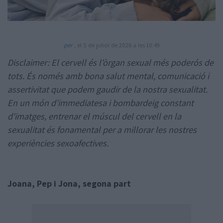
per
, el 5 de juliol de 2026 a les 10:49
Disclaimer: El cervell és l'òrgan sexual més poderós de
tots. És només amb bona salut mental, comunicació i
Amb la col·laboració de:
assertivitat que podem gaudir de la nostra sexualitat.
En un món d'immediatesa i bombardeig constant
d'imatges, entrenar el múscul del cervell en la
sexualitat és fonamental per a millorar les nostres
experiències sexoafectives.
Joana, Pep i Jona, segona part