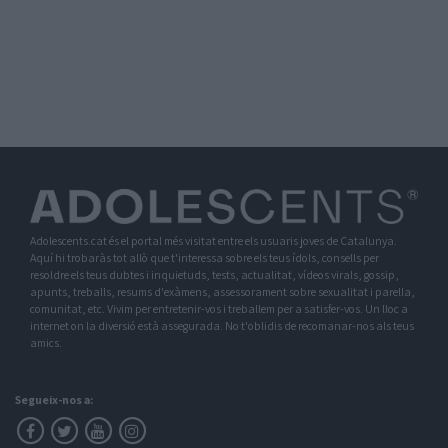
Adolescents.cat és el portal més visitat entre els usuaris joves de Catalunya.
Aquí hi trobaràs tot allò que t'interessa sobre els teus ídols, consells per
resoldre els teus dubtes i inquietuds, tests, actualitat, vídeos virals, gossip,
apunts, treballs, resums d'exàmens, assessorament sobre sexualitat i parella,
comunitat, etc. Vivim per entretenir-vos i treballem per a satisfer-vos. Un lloc a
internet on la diversió està assegurada. No t'oblidis de recomanar-nos als teus
amics.
Segueix-nos a: