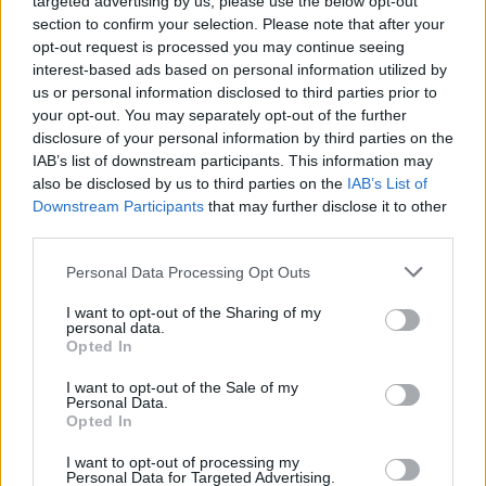
targeted advertising by us, please use the below opt-out
La Joana va obrir la boca però no li va sortir cap
section to confirm your selection. Please note that after your
resposta, perquè la pregunta no era tan fàcil.
opt-out request is processed you may continue seeing
interest-based ads based on personal information utilized by
us or personal information disclosed to third parties prior to
Aquella nit gairebé no va dormir, va donar-hi tantes
your opt-out. You may separately opt-out of the further
voltes que va acabar arribant a una conclusió.
disclosure of your personal information by third parties on the
IAB’s list of downstream participants. This information may
also be disclosed by us to third parties on the
IAB’s List of
No podia continuar així, no era just per a ningú.
Downstream Participants
that may further disclose it to other
third parties.
L'endemà al matí va aprofitar que la resta del grup
Personal Data Processing Opt Outs
encara esmorzava per demanar al Pep si podien fer
una volta.
I want to opt-out of the Sharing of my
personal data.
Opted In
Van caminar fins al riu.
I want to opt-out of the Sale of my
Personal Data.
Opted In
Durant uns minuts cap dels dos va parlar.
I want to opt-out of processing my
Personal Data for Targeted Advertising.